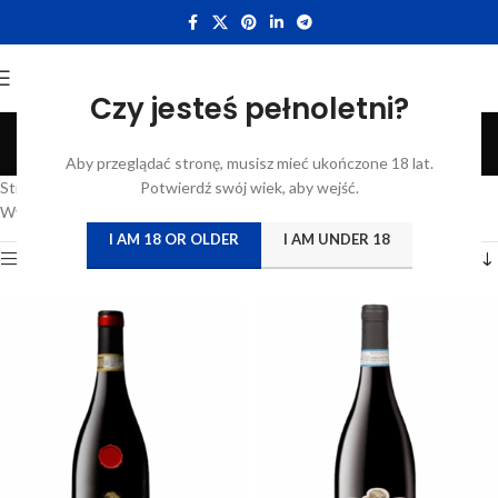
Czy jesteś pełnoletni?
Veneto
Aby przeglądać stronę, musisz mieć ukończone 18 lat.
Categories
Strona główna
/
Katalog
Potwierdź swój wiek, aby wejść.
/
Produkty oznaczone “Veneto”
Wyświetlanie 1–12 z 17 wyników
I AM 18 OR OLDER
I AM UNDER 18
Show sidebar