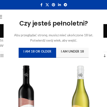
Czy jesteś pełnoletni?
Stellenbosch
Aby przeglądać stronę, musisz mieć ukończone 18 lat.
Categories
Strona główna
/
Katalog
Potwierdź swój wiek, aby wejść.
/
Wina
/
RPA
/
Stellenbosch
Wyświetlanie wszystkich wyników: 7
I AM 18 OR OLDER
I AM UNDER 18
Show sidebar