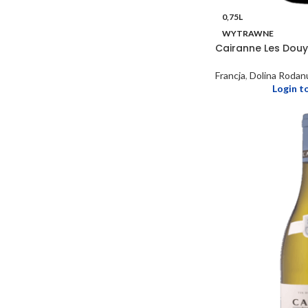
0,75L
WYTRAWNE
Cairanne Les Dou
Francja
,
Dolina Rodan
Login t