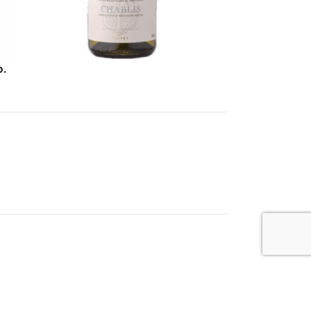
o.
0,75L
WYTRAWNE
Calvet Chablis 0,75 13%
Francja
,
Burgundia
,
Wina
Login to see prices
→