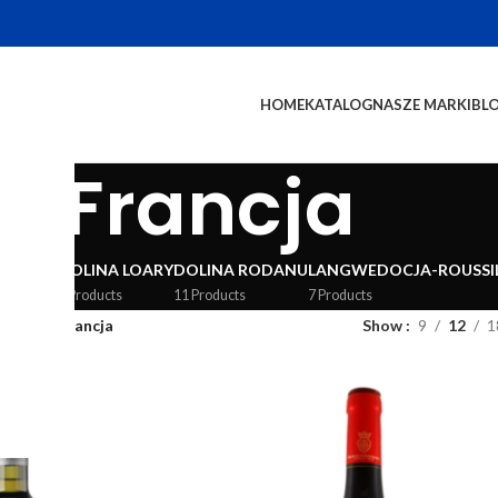
HOME
KATALOG
NASZE MARKI
BL
Francja
GUNDIA
DOLINA LOARY
DOLINA RODANU
LANGWEDOCJA-ROUSSI
ducts
4 Products
11 Products
7 Products
og
/
Wina
/
Francja
Show
9
12
1