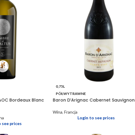
0,75L
PÓŁWYTRAWNE
AOC Bordeaux Blanc
Baron D’Arignac Cabernet Sauvignon
Wina
,
Francja
na
Login to see prices
o see prices