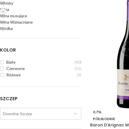
Whisky
Wina
Wina musujące
Wina Wzmacniane
Wódka
KOLOR
Białe
(40)
Czerwone
(52)
Różowe
(3)
SZCZEP
0,75L
Dowolne Szczep
PÓŁSŁODKIE
Baron D’Arignac M