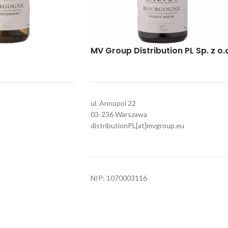
MV Group Distribution PL Sp. z o.
0,75L
WYTRAWNE
 Chardonnay 0,75
Calvet Bourgogne Pinot Noir 0,75 13%
Francja
,
Burgundia
,
Wina
ul. Annopol 22
ina
Login to see prices
03-236 Warszawa
o see prices
distributionPL[at]mvgroup.eu
1
2
3
4
…
6
7
8
Poznaj nasze marki
NIP: 1070003116