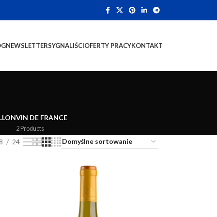
OG
NEWSLETTER
SYGNALIŚCI
OFERTY PRACY
KONTAKT
LLON
VIN DE FRANCE
2 Products
8
24