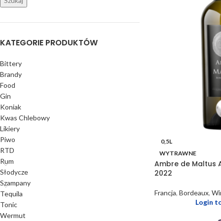
Szukaj
KATEGORIE PRODUKTÓW
Bittery
Brandy
Food
Gin
Koniak
Kwas Chlebowy
Likiery
Piwo
0,5L
RTD
WYTRAWNE
Rum
Ambre de Maltus 
Słodycze
2022
Szampany
Francja
,
Bordeaux
,
Wi
Tequila
Login t
Tonic
Wermut