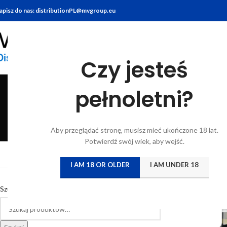
apisz do nas: distributionPL@mvgroup.eu
Czy jesteś
pełnoletni?
ALZACJA
BEAUJOLAIS
BORDEAUX
BUR
Aby przeglądać stronę, musisz mieć ukończone 18 lat.
10 Products
9 Products
31 Products
9 Pro
Potwierdź swój wiek, aby wejść.
Strona główna
/
Katal
I AM 18 OR OLDER
I AM UNDER 18
Szukaj