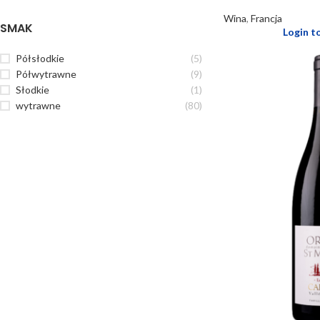
Wina
,
Francja
SMAK
Login t
Półsłodkie
(5)
Półwytrawne
(9)
Słodkie
(1)
wytrawne
(80)