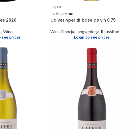
0,75L
PÓŁSŁODKIE
yes 2020
Calvet Aperitif base de vin 0,75
u
,
Wina
Wina
,
Francja
,
Langwedocja-Roussillon
o see prices
Login to see prices