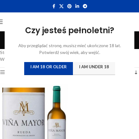
Czy jesteś pełnoletni?
Rueda
Aby przeglądać stronę, musisz mieć ukończone 18 lat.
Categories
Strona główna
/
Katalog
Potwierdź swój wiek, aby wejść.
/
Wina
/
Hiszpania
/
Rueda
Wyświetlanie jednego wyniku
I AM 18 OR OLDER
I AM UNDER 18
Show sidebar