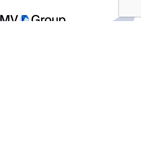
Zapoznaj się
Polityka Prywatności
MV Group Distribution PL Sp. z o.o.
ul. Annopol 22
03-236 Warszawa