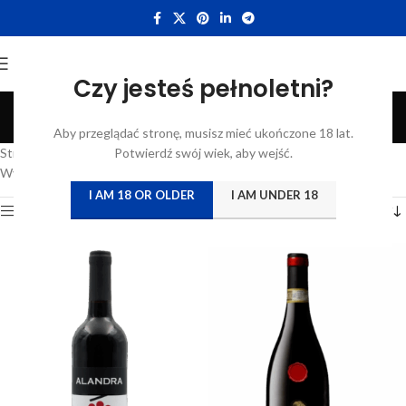
Czy jesteś pełnoletni?
Czerwone
Aby przeglądać stronę, musisz mieć ukończone 18 lat.
Categories
Strona główna
/
Katalog
Potwierdź swój wiek, aby wejść.
/
Produkty oznaczone “Czerwone”
Wyświetlanie 1–12 z 139 wyników
I AM 18 OR OLDER
I AM UNDER 18
Show sidebar