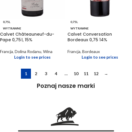
0,75L
0,75L
WYTRAWNE
WYTRAWNE
Calvet Châteauneuf-du-
Calvet Conversation
Pape 0,75 l, 15%
Bordeaux 0,75 14%
Francja
,
Dolina Rodanu
,
Wina
Francja
,
Bordeaux
Login to see prices
Login to see prices
1
2
3
4
…
10
11
12
→
Poznaj nasze marki