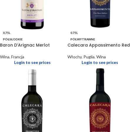
0,75L
0.75L
PÓŁSŁODKIE
PÓŁWYTRAWNE
Baron D’Arignac Merlot
Calecara Appassimento Red
Wina
,
Francja
Włochy
,
Puglia
,
Wina
Login to see prices
Login to see prices