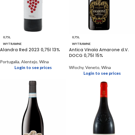
0,75L
0,75L
WYTRAWNE
WYTRAWNE
Alandra Red 2023 0,75l 13%
Antica Vinaia Amarone d.V.
DOCG 0,75l 15%
Portugalia
,
Alentejo
,
Wina
Login to see prices
Włochy
,
Veneto
,
Wina
Login to see prices