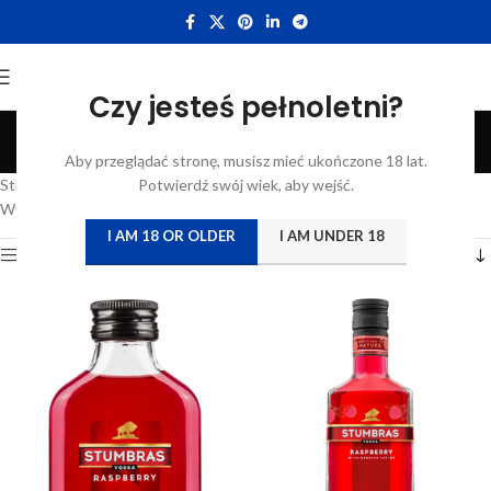
Czy jesteś pełnoletni?
Wódka malinowa
Aby przeglądać stronę, musisz mieć ukończone 18 lat.
Categories
Strona główna
/
Katalog
Potwierdź swój wiek, aby wejść.
/
Produkty oznaczone “Wódka malinowa”
Wyświetlanie wszystkich wyników: 2
I AM 18 OR OLDER
I AM UNDER 18
Show sidebar