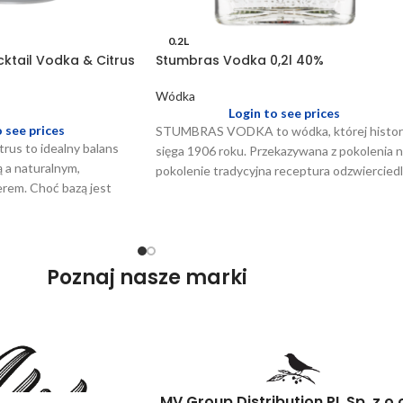
0.2L
ktail Vodka & Citrus
Stumbras Vodka 0,2l 40%
Wódka
Login to see prices
o see prices
STUMBRAS VODKA to wódka, której histor
rus to idealny balans
sięga 1906 roku. Przekazywana z pokolenia 
ą a naturalnym,
pokolenie tradycyjna receptura odzwiercied
rem. Choć bazą jest
doświadczenie i wiedzę litewskich
 wódki
gorzelników. Cechą charakterystyczną wódk
jest kłos pszenicy znajdujący się we wnętrzu
każdej butelki. Starannie wyselekcjonowane
źdźbła są ręcznie przycinane we właściwym
Poznaj nasze marki
czasie, a następnie przechowywane w
specjalnych podziemiach przez cztery
tygodnie. Dzięki temu stają się neutralne.
Wysoka jakość STUMBRAS VODKA to takż
efekt szczegółowej kontroli każdego etapu
produkcji.
MV Group Distribution PL Sp. z o.