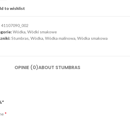
d to wishlist
:
41107090_002
gorie:
Wódka
,
Wódki smakowe
zniki:
Stumbras
,
Wódka
,
Wódka malinowa
,
Wódka smakowa
OPINIE (0)
ABOUT STUMBRAS
%”
*
one