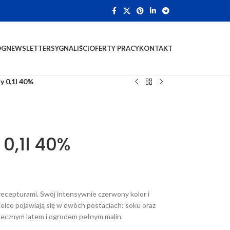
OG
NEWSLETTER
SYGNALIŚCI
OFERTY PRACY
KONTAKT
y 0,1l 40%
0,1l 40%
epturami. Swój intensywnie czerwony kolor i
telce pojawiają się w dwóch postaciach: soku oraz
necznym latem i ogrodem pełnym malin.