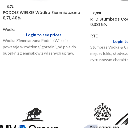
0,7L
PODOLE WIELKIE Wódka Ziemniaczana
0,33L
0,7l, 40%
RTD Stumbras Coc
0,33l 5%
Wódka
Login to see prices
RTD
Wódka Ziemniaczana Podole Wielkie
Login t
powstaje w rodzinnej gorzelni „od pola do
Stumbras Vodka & Cit
butelki” z ziemniaków z własnych upraw.
między lekką słodycz
Aromat jest delikatnie ziemniaczany, z nutami
cytrusowym charakte
świeżych ziół, ogórka gruntowego i subtelnej
klasyczne połączenie
słodyczy. W smaku aksamitna i gładka,
z wyraźnie wyczuwalnym charakterem
ziemniaczanego destylatu oraz subtelną
świeżością ogórka i cytrusów. Finisz jest
łagodny, z delikatnym, ziołowo-chrzanowym
akcentem. To wyjątkowa propozycja dla osób
szukających wódki o autentycznym smaku
i lokalnym rodowodzie.
Zapoznaj się