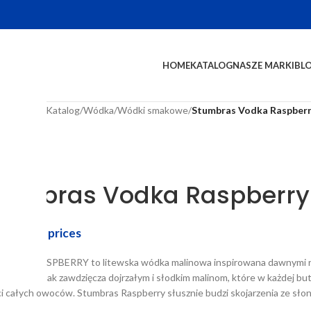
HOME
KATALOG
NASZE MARKI
BL
na główna
/
Katalog
/
Wódka
/
Wódki smakowe
/
Stumbras Vodka Raspberr
tumbras Vodka Raspberry 
in to see prices
BRAS RASPBERRY to litewska wódka malinowa inspirowana dawnymi rec
źwiający smak zawdzięcza dojrzałym i słodkim malinom, które w każdej bu
ci całych owoców. Stumbras Raspberry słusznie budzi skojarzenia ze sło