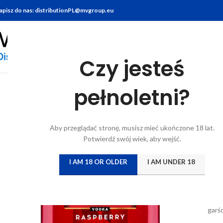
apisz do nas: distributionPL@mvgroup.eu
Czy jesteś
Stro
0.1L
pełnoletni?
Aby przeglądać stronę, musisz mieć ukończone 18 lat.
S
Potwierdź swój wiek, aby wejść.
I AM 18 OR OLDER
I AM UNDER 18
Log
STUM
orze
garś