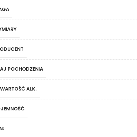
AGA
YMIARY
RODUCENT
AJ POCHODZENIA
WARTOŚĆ ALK.
OJEMNOŚĆ
N: