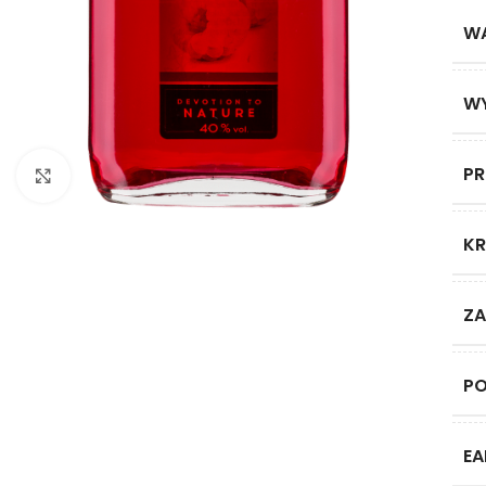
W
W
P
Click to enlarge
KR
ZA
P
EA