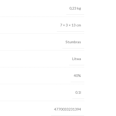
0,23 kg
7 × 3 × 13 cm
Stumbras
Litwa
40%
0.1l
4770033231394