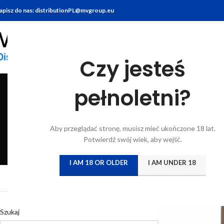
apisz do nas: distributionPL@mvgroup.eu
Czy jesteś
pełnoletni?
BITTERY
BRANDY
FOOD
GIN
KONIAK
KWAS CHLEBO
Aby przeglądać stronę, musisz mieć ukończone 18 lat.
6 Products
7 Products
10 Products
22 Products
7 Products
5 Products
Potwierdź swój wiek, aby wejść.
I AM 18 OR OLDER
I AM UNDER 18
Strona główna
/
Katal
Szukaj