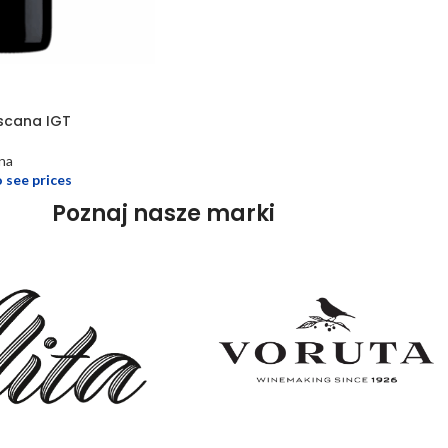
scana IGT
na
o see prices
Poznaj nasze marki