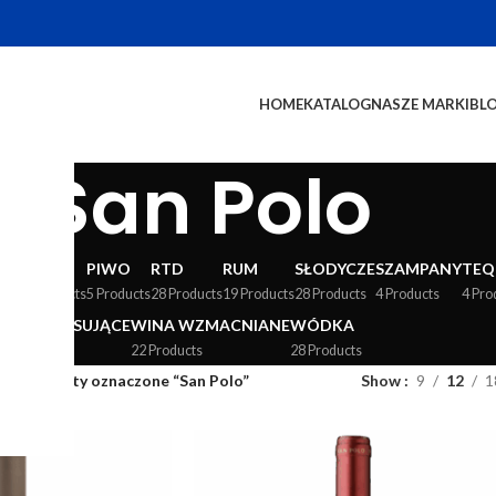
HOME
KATALOG
NASZE MARKI
BL
San Polo
WY
LIKIERY
PIWO
RTD
RUM
SŁODYCZE
SZAMPANY
TEQ
24 Products
5 Products
28 Products
19 Products
28 Products
4 Products
4 Pro
WINA MUSUJĄCE
WINA WZMACNIANE
WÓDKA
36 Products
22 Products
28 Products
og
/
Produkty oznaczone “San Polo”
Show
9
12
1