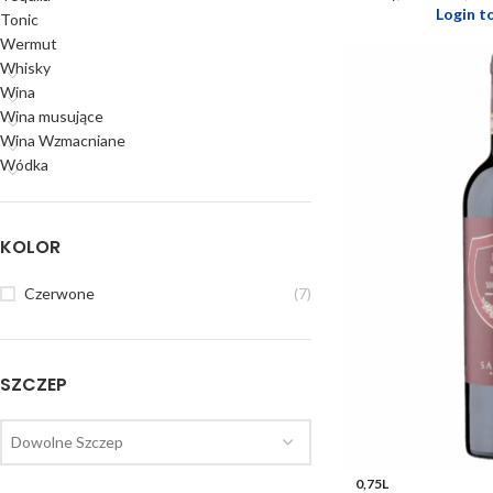
Login t
Tonic
Wermut
Whisky
Wina
Wina musujące
Wina Wzmacniane
Wódka
KOLOR
Czerwone
(7)
SZCZEP
Dowolne Szczep
0,75L