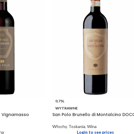
0,75L
WYTRAWNE
a Vignamasso
San Polo Brunello di Montalcino DOC
Włochy
,
Toskania
,
Wina
na
Login to see prices