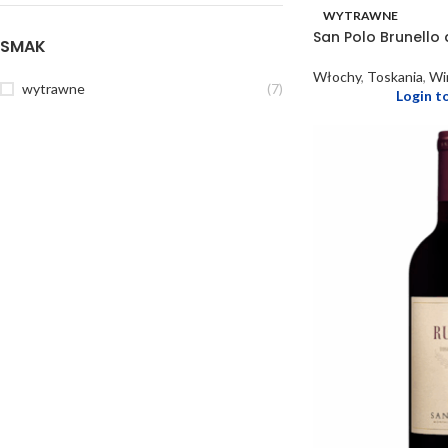
WYTRAWNE
San Polo Brunello 
SMAK
Włochy
,
Toskania
,
Wi
wytrawne
(7)
Login t