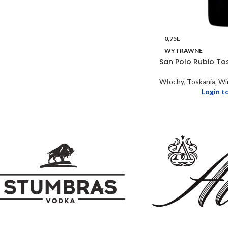
0,75L
WYTRAWNE
San Polo Rubio To
Włochy
,
Toskania
,
Wi
Login t