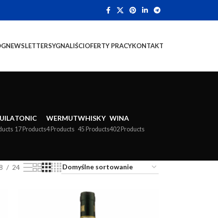
OG
NEWSLETTER
SYGNALIŚCI
OFERTY PRACY
KONTAKT
UILA
TONIC
WERMUT
WHISKY
WINA
ducts
17 Products
4 Products
45 Products
402 Products
8
24