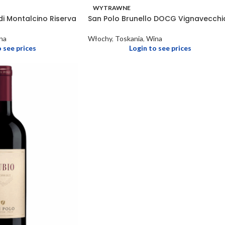
WYTRAWNE
di Montalcino Riserva
San Polo Brunello DOCG Vignavecchi
na
Włochy
,
Toskania
,
Wina
o see prices
Login to see prices