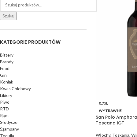
Szukaj
KATEGORIE PRODUKTÓW
Bittery
Brandy
Food
Gin
Koniak
Kwas Chlebowy
Likiery
Piwo
0,75L
RTD
WYTRAWNE
Rum
San Polo Amphor
Słodycze
Toscana IGT
Szampany
Włochy
,
Toskania
,
Wi
Tequila