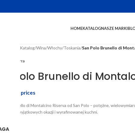
HOME
KATALOG
NASZE MARKI
BL
na główna
/
Katalog
/
Wina
/
Włochy
/
Toskania
/
San Polo Brunello di Mont
te Salvaterra
an Polo Brunello di Montal
in to see prices
iczne Brunello di Montalcino Riserva od San Polo – potężne, wielowymia
rzone do wyjątkowych okazji i wyrafinowanej kuchni.
AGA