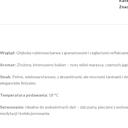
Kate
Znac
Wygląd:
Głęboka rubinowa barwa z granatowymi i ceglastymi refleksami,
Aromat:
Złożony, intensywny bukiet – nuty wiśni marasca, czarnych jagó
Smak:
Pełne, wielowarstwowe, z aksamitnymi, ale mocnymi taninami i d
eleganckim finiszem.
Temperatura podawania:
18 °C
Serwowanie:
Idealne do wykwintnych dań – dziczyzny, pieczeni z wołowi
medytacji i kolekcjonowania.