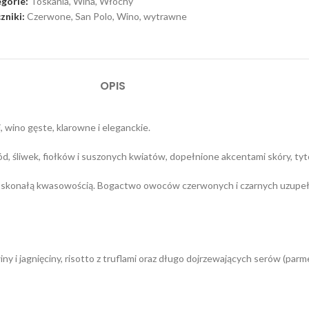
gorie:
Toskania
,
Wina
,
Włochy
zniki:
Czerwone
,
San Polo
,
Wino
,
wytrawne
OPIS
 wino gęste, klarowne i eleganckie.
d, śliwek, fiołków i suszonych kwiatów, dopełnione akcentami skóry, tyt
oskonałą kwasowością. Bogactwo owoców czerwonych i czarnych uzupełni
ny i jagnięciny, risotto z truflami oraz długo dojrzewających serów (par