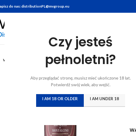
apisz do nas: distributionPL@mvgroup.eu
Czy jesteś
Stro
0,75L
pełnoletni?
WYTRAWNE
Tenu
S
Aby przeglądać stronę, musisz mieć ukończone 18 lat.
Potwierdź swój wiek, aby wejść.
Log
I AM 18 OR OLDER
I AM UNDER 18
Ikon
Stwo
W