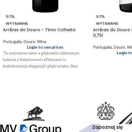
0.75L
0.75L
WYTRAWNE
WYTRAWNE
Arribas do Douro – Tinto Colheita
Arribas do Douro 
0,75l
Portugalia
,
Douro
,
Wina
Login to see prices
Portugalia
,
Douro
,
Wi
Login t
To wytrawne wino o głębokim rubinowym
kolorze z fioletowymi refleksami to
kwintesencja elegancji i głębi smaku. Nos
wina ujawnia bogate aromaty dojrzałych
czarnych owoców, takich jak czarna porzeczka
i śliwka, które łączą się z subtelnymi nutami
przypraw i skóry, tworząc złożoną i
pociągającą kompozycję. Na podniebieniu
wino jest pełne i dobrze zbudowane, z
intensywnym smakiem owoców i delikatnymi
taninami, które nadają mu strukturę i głębię.
Długie, owocowe i pikantne zakończenie
Zapoznaj się
podkreśla jego charakter i trwałość. Jest to