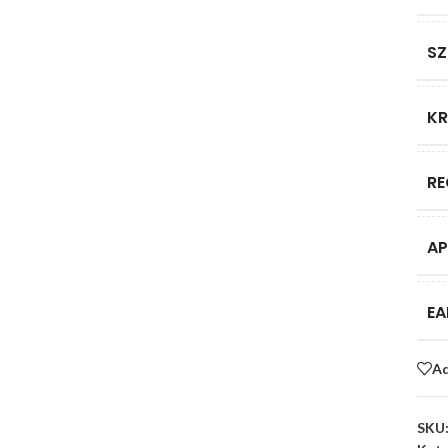
SZ
KR
RE
AP
EA
Ad
SKU