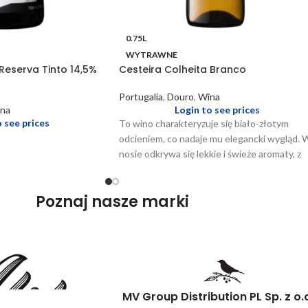
0.75L
WYTRAWNE
Reserva Tinto 14,5%
Cesteira Colheita Branco
Portugalia
,
Douro
,
Wina
na
Login to see prices
o see prices
To wino charakteryzuje się biało-złotym
odcieniem, co nadaje mu elegancki wygląd. 
nosie odkrywa się lekkie i świeże aromaty, z
dominującymi nutami owoców cytrusowych,
które są idealnie zrównoważone delikatnymi
Poznaj nasze marki
kwiatowymi niuansami. Na podniebieniu
prezentuje się jako delikatnie wytrawne, z
bogactwem dojrzałych owoców i
wyczuwalnymi nutami mineralnymi, tworząc
złożony i przyjemny profil smakowy. To wino
jest idealne do serwowania z sałatkami,
białymi mięsami czy rybami. Najlepiej smakuj
MV Group Distribution PL Sp. z o.
serwowane w temperaturze od 8 do 10 °C, 