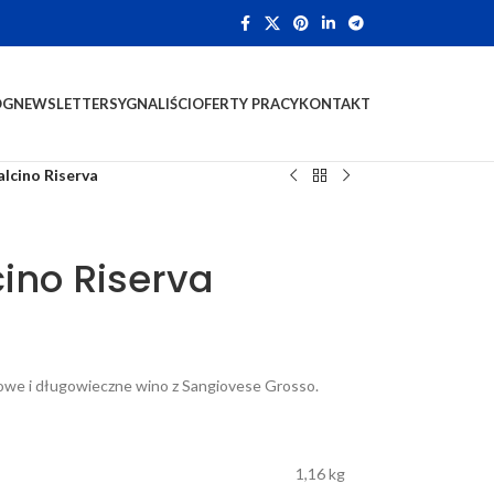
OG
NEWSLETTER
SYGNALIŚCI
OFERTY PRACY
KONTAKT
alcino Riserva
cino Riserva
rowe i długowieczne wino z Sangiovese Grosso.
1,16 kg