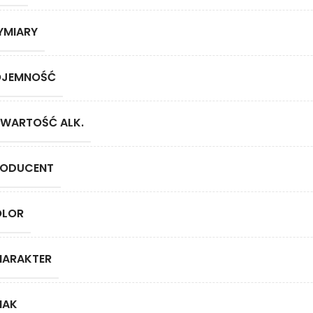
YMIARY
OJEMNOŚĆ
WARTOŚĆ ALK.
RODUCENT
OLOR
HARAKTER
MAK