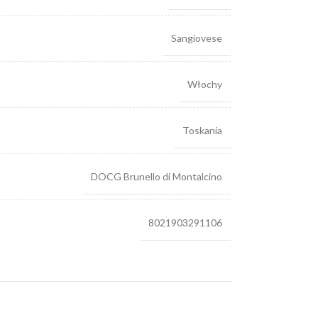
Sangiovese
Włochy
Toskania
DOCG Brunello di Montalcino
8021903291106