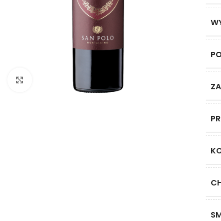
W
P
Click to enlarge
ZA
P
K
C
S