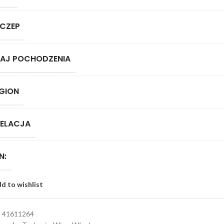
CZEP
AJ POCHODZENIA
GION
ELACJA
N:
d to wishlist
:
41611264