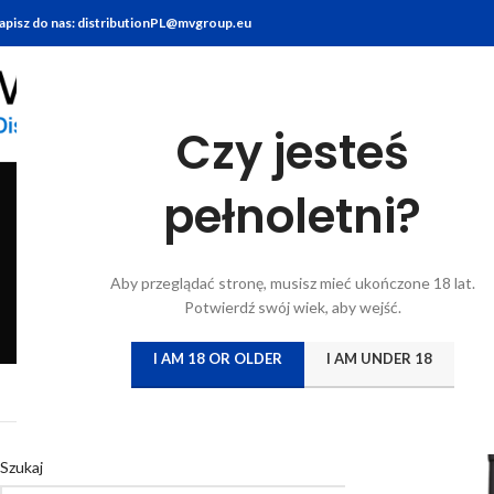
apisz do nas: distributionPL@mvgroup.eu
Czy jesteś
pełnoletni?
BITTERY
BRANDY
FOOD
GIN
KONIAK
KWAS CHLEBO
Aby przeglądać stronę, musisz mieć ukończone 18 lat.
6 Products
7 Products
10 Products
22 Products
7 Products
5 Products
Potwierdź swój wiek, aby wejść.
I AM 18 OR OLDER
I AM UNDER 18
Strona główna
/
Katal
Szukaj