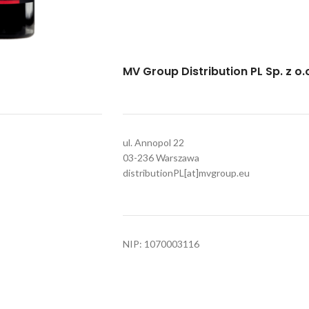
MV Group Distribution PL Sp. z o.
vo Salento 0,75l 14%
o see prices
Poznaj nasze marki
ul. Annopol 22
03-236 Warszawa
distributionPL[at]mvgroup.eu
NIP: 1070003116