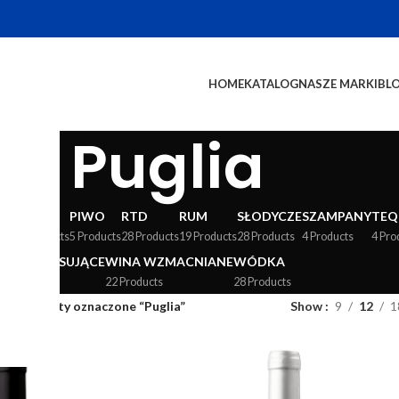
HOME
KATALOG
NASZE MARKI
BL
Puglia
WY
LIKIERY
PIWO
RTD
RUM
SŁODYCZE
SZAMPANY
TEQ
24 Products
5 Products
28 Products
19 Products
28 Products
4 Products
4 Pro
WINA MUSUJĄCE
WINA WZMACNIANE
WÓDKA
36 Products
22 Products
28 Products
og
/
Produkty oznaczone “Puglia”
Show
9
12
1