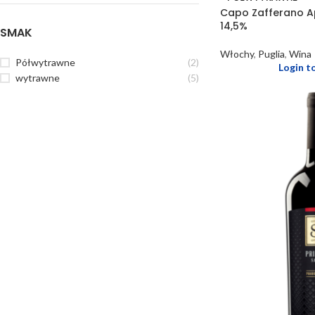
Capo Zafferano A
14,5%
SMAK
Włochy
,
Puglia
,
Wina
Półwytrawne
(2)
Login t
wytrawne
(5)