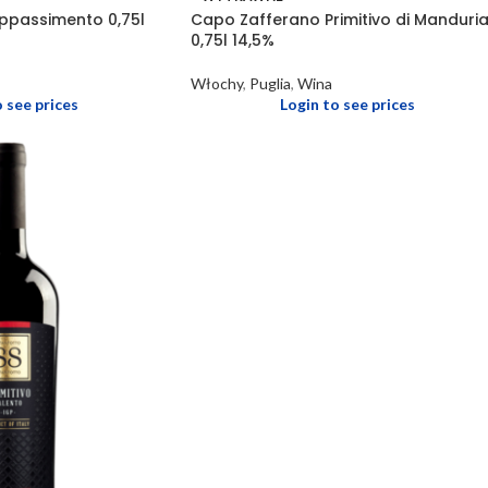
ppassimento 0,75l
Capo Zafferano Primitivo di Manduri
0,75l 14,5%
Włochy
,
Puglia
,
Wina
o see prices
Login to see prices