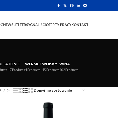
OG
NEWSLETTER
SYGNALIŚCI
OFERTY PRACY
KONTAKT
UILA
TONIC
WERMUT
WHISKY
WINA
ducts
17 Products
4 Products
45 Products
402 Products
8
24