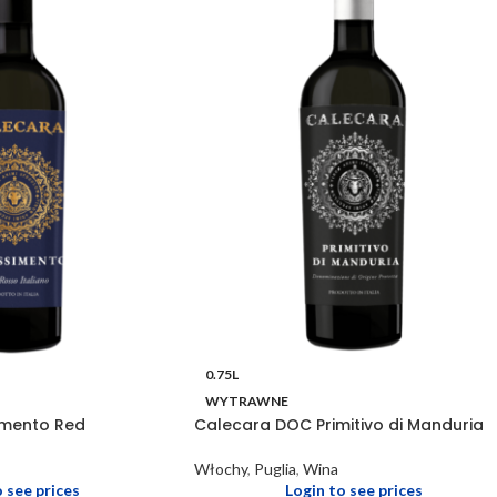
0.75L
WYTRAWNE
imento Red
Calecara DOC Primitivo di Manduria
Włochy
,
Puglia
,
Wina
o see prices
Login to see prices