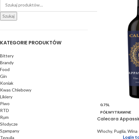
Szukaj
KATEGORIE PRODUKTÓW
Bittery
Brandy
Food
Gin
Koniak
Kwas Chlebowy
Likiery
Piwo
0.75L
RTD
PÓŁWYTRAWNE
Rum
Calecara Appass
Słodycze
Szampany
Włochy
,
Puglia
,
Wina
Login t
Tequila