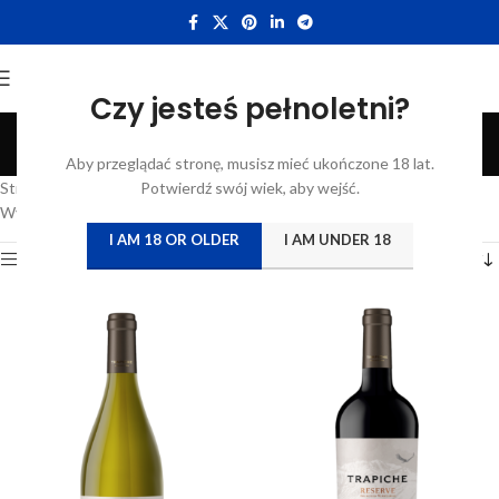
Czy jesteś pełnoletni?
Oak Cask
Aby przeglądać stronę, musisz mieć ukończone 18 lat.
Categories
Strona główna
/
Katalog
Potwierdź swój wiek, aby wejść.
/
Produkty oznaczone “Oak Cask”
Wyświetlanie wszystkich wyników: 2
I AM 18 OR OLDER
I AM UNDER 18
Show sidebar