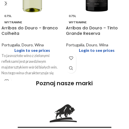
0.75L
0.75L
WYTRAWNE
WYTRAWNE
Arribas do Douro – Branco
Arribas do Douro – Tinto
Colheita
Grande Reserva
Portugalia
,
Douro
,
Wina
Portugalia
,
Douro
,
Wina
Login to see prices
Login to see prices
To jasnozłote wino z zielonymi
refleksami jest prawdziwym
majstersztykiem wśród białych win.
Nos tego wina charakteryzuje się
wyraźnymi aromatami kwiatów,
Poznaj nasze marki
dzikich cytrusów i jabłek, które są
wzbogacone delikatną nutą
mineralności oraz subtelnie
wyczuwalnym akcentem migdałów.
Na podniebieniu wino jest świeże i
zrównoważone, z wyraźną
kwasowością, prezentując
skoncentrowane smaki owoców,