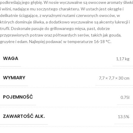
podkreślają jego głębię. W nosie wyczuwalne są owocowe aromaty śliwki
i wiśni, nadające mu soczystego charakteru. W ustach jest okrągłe i
delikatnie ściągające, z wyraźnymi nutami czerwonych owoców, w
których dominuje śliwka, a dodatkowo wyczuwalne są akcenty lukrecji i
trufli. Doskonale pasuje do grillowanego mięsa, past, dobrze
przyprawionych potraw oraz półtwardych serów, takich jak gouda,
gruyère i edam. Najlepiej podawać w temperaturze 16-18 °C.
WAGA
1,17 kg
WYMIARY
7,7 × 7,7 × 30 cm
POJEMNOŚĆ
0.75l
ZAWARTOŚĆ ALK.
13.5%