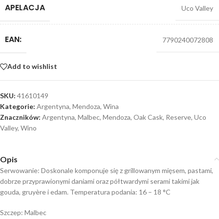
APELACJA
Uco Valley
EAN:
7790240072808
Add to wishlist
SKU:
41610149
Kategorie:
Argentyna
,
Mendoza
,
Wina
Znaczników:
Argentyna
,
Malbec
,
Mendoza
,
Oak Cask
,
Reserve
,
Uco
Valley
,
Wino
Opis
Serwowanie: Doskonale komponuje się z grillowanym mięsem, pastami,
dobrze przyprawionymi daniami oraz półtwardymi serami takimi jak
gouda, gruyère i edam. Temperatura podania: 16 – 18 °C
Szczep: Malbec