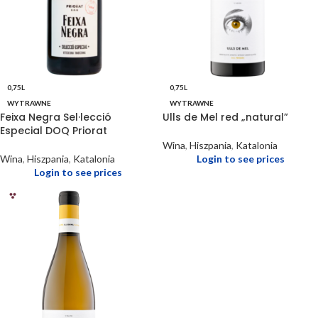
0,75L
0,75L
WYTRAWNE
WYTRAWNE
Feixa Negra Sel·lecció
Ulls de Mel red „natural”
Especial DOQ Priorat
Wina
,
Hiszpania
,
Katalonia
Wina
,
Hiszpania
,
Katalonia
Login to see prices
Login to see prices