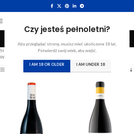
Czy jesteś pełnoletni?
Garnacha
Aby przeglądać stronę, musisz mieć ukończone 18 lat.
Categories
Strona główna
/
Katalog
Potwierdź swój wiek, aby wejść.
/
Produkty oznaczone “Garnacha”
Wyświetlanie wszystkich wyników: 3
I AM 18 OR OLDER
I AM UNDER 18
Show sidebar