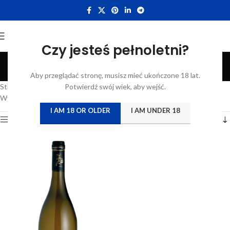
Czy jesteś pełnoletni?
Chablis
Aby przeglądać stronę, musisz mieć ukończone 18 lat.
Categories
Strona główna
/
Katalog
Potwierdź swój wiek, aby wejść.
/
Produkty oznaczone “Chablis”
Wyświetlanie jednego wyniku
I AM 18 OR OLDER
I AM UNDER 18
Show sidebar