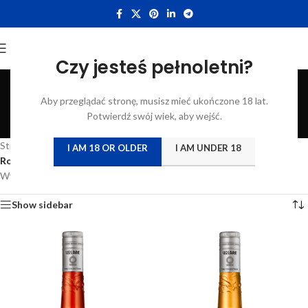
Czy jesteś pełnoletni?
Rossi D'Asiago
Aby przeglądać stronę, musisz mieć ukończone 18 lat.
Distillatori
Potwierdź swój wiek, aby wejść.
Categories
Strona główna
/
Atrybut produktu: Producent
/
I AM 18 OR OLDER
I AM UNDER 18
Rossi D'Asiago Distillatori
Wyświetlanie 1–12 z 13 wyników
Show sidebar