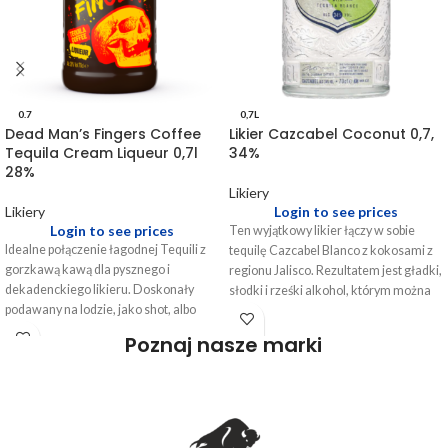
0.7
0,7L
Dead Man’s Fingers Coffee
Likier Cazcabel Coconut 0,7,
Tequila Cream Liqueur 0,7l
34%
28%
Likiery
Likiery
Login to see prices
Login to see prices
Ten wyjątkowy likier łączy w sobie
Idealne połączenie łagodnej Tequili z
tequilę Cazcabel Blanco z kokosami z
gorzkawą kawą dla pysznego
i
regionu Jalisco. Rezultatem jest gładki,
dekadenckiego likieru. Doskonały
słodki i rześki alkohol, którym można
podawany na lodzie, jako shot, albo
się delektować w czystej postaci lub w
zmieszany w ekskluzywnym koktajlu,
koktajlu. Dzięki kremowym nutom,
Poznaj nasze marki
takim jak Espresso Martini lub koktajli.
roślinnej słodyczy i pieprznemu
finiszowi ten tropikalny likier
szczególnie dobrze komponuje się z
sokami owocowymi. Idealnie smakuje
w koktajlu Margarita albo jako