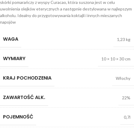
skórki pomarańczy z wyspy Curacao, która suszona jest w celu
uwolnienia olejków eterycznych a następnie destylowana w najlepszym
alkoholu. Idealny do przygotowywania koktajli i innych mieszanych
napojów
WAGA
1,23 kg
WYMIARY
10 × 10 × 30 cm
KRAJ POCHODZENIA
Włochy
ZAWARTOŚĆ ALK.
22%
POJEMNOŚĆ
0,7l