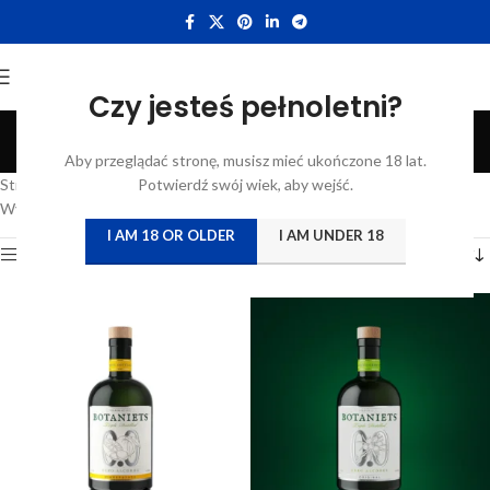
Czy jesteś pełnoletni?
Niets Distillery BV
Aby przeglądać stronę, musisz mieć ukończone 18 lat.
Categories
Strona główna
/
Atrybut produktu: Producent
Potwierdź swój wiek, aby wejść.
/
Niets Distillery BV
Wyświetlanie wszystkich wyników: 3
I AM 18 OR OLDER
I AM UNDER 18
Show sidebar