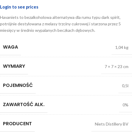
Login to see prices
Havaniets to bezalkoholowa alternatywa dla rumu typu dark spirit,
potrójnie destylowana z melasy trzciny cukrowej i starzona przez 5
miesięcy w średnio wypalanych beczkach dębowych.
WAGA
1,04 kg
WYMIARY
7 × 7 × 23 cm
POJEMNOŚĆ
0,5l
ZAWARTOŚĆ ALK.
0%
PRODUCENT
Niets Distillery BV