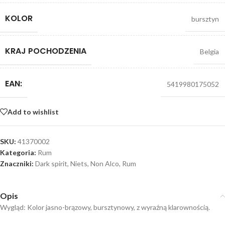
KOLOR
bursztyn
KRAJ POCHODZENIA
Belgia
EAN:
5419980175052
Add to wishlist
SKU:
41370002
Kategoria:
Rum
Znaczniki:
Dark spirit
,
Niets
,
Non Alco
,
Rum
Opis
Wygląd: Kolor jasno-brązowy, bursztynowy, z wyraźną klarownością.