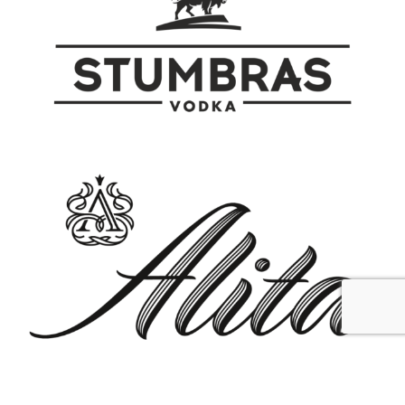
czystości.
produkcji Angostura® 1919 zostały
idealnie odtworzone z beczek
ocalałych w pożarze w latach 30
ubiegłego wieku. Na próżno szukać
drugiego rumu z taką przeszłością –
urzekająca opowieść o rodzinnej pasji,
która przez pokolenia rozwinęła
sztukę wytwarzania rumów z
Trinidadu i Tobago do perfekcji.
Nadzwyczajność tego rumu wychodzi z
mieszkanki pięciu trynidadzkich
rumów dojrzewających od 5 do 14 lat w
opalonych beczkach. Dzięki temu
możemy posmakować paletę
dębowych, egzotycznych, słodko-
miodowych aromatów. Idealnie
sprawdza się do picia bez dodatków
oraz w kompozycji z deserami i
czekoladą.