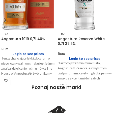
0.7
0.7
Angostura 1919 0,7l 40%
Angostura Reserva White
0,7l 37,5%
Rum
Login to see prices
Rum
Login to see prices
Ten zachwycający lekki złoty rum o
Starzony przez minimum 3 lata,
nieporównywalnym smaku jest jednym
Angostura® Reserva jest wybitnym
z najbardziej cenionych rumów z The
białym rumem: czystym gładki, pełny w
House of Angostura®. Swój unikalny
smaku z akcentami dojrzałych
charakter Angostura®1919
bananów i owoców tropikalnych.
zawdzięcza … historii! Rum stworzony
Poznaj nasze marki
Starzony w beczkach po bourbonie,
w hołdzie pamięci wielkiego pożaru na
destylowany i starzony na Trynidadzie.
Trinidadzie, jest produkowany za
Podwójnie filtrowany przez filtry
pomocą unikanych technik łącznia i
węglowe w celu usunięcia złocistego
opracowywania przez ród Fernandes
koloru i osiągnięcia najwyższej
od XIX wieku. Receptura i proces