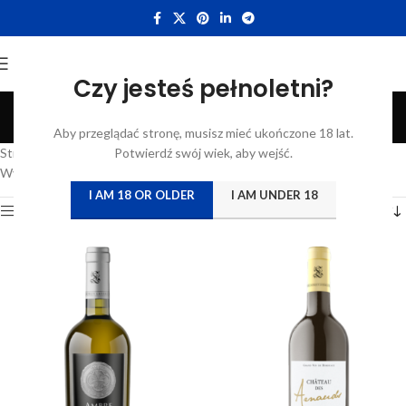
Czy jesteś pełnoletni?
Vignobles Lassagne
Aby przeglądać stronę, musisz mieć ukończone 18 lat.
Categories
Strona główna
/
Vignobles Lassagne
Potwierdź swój wiek, aby wejść.
Wyświetlanie wszystkich wyników: 8
I AM 18 OR OLDER
I AM UNDER 18
Show sidebar