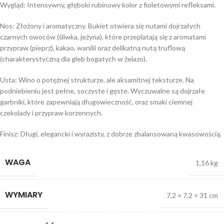
Wygląd: Intensywny, głęboki rubinowy kolor z fioletowymi refleksami.
Nos: Złożony i aromatyczny. Bukiet otwiera się nutami dojrzałych
czarnych owoców (śliwka, jeżyna), które przeplatają się z aromatami
przypraw (pieprz), kakao, wanilii oraz delikatną nutą truflową
(charakterystyczną dla gleb bogatych w żelazo).
Usta: Wino o potężnej strukturze, ale aksamitnej teksturze. Na
podniebieniu jest pełne, soczyste i gęste. Wyczuwalne są dojrzałe
garbniki, które zapewniają długowieczność, oraz smaki ciemnej
czekolady i przypraw korzennych.
Finisz: Długi, elegancki i wyrazisty, z dobrze zbalansowaną kwasowością.
WAGA
1,16 kg
WYMIARY
7,2 × 7,2 × 31 cm