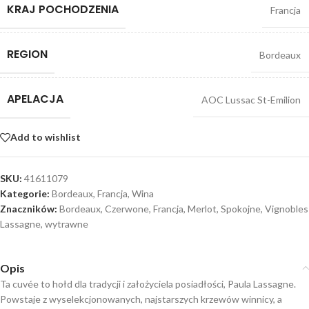
KRAJ POCHODZENIA
Francja
REGION
Bordeaux
APELACJA
AOC Lussac St-Emilion
Add to wishlist
SKU:
41611079
Kategorie:
Bordeaux
,
Francja
,
Wina
Znaczników:
Bordeaux
,
Czerwone
,
Francja
,
Merlot
,
Spokojne
,
Vignobles
Lassagne
,
wytrawne
Opis
Ta cuvée to hołd dla tradycji i założyciela posiadłości, Paula Lassagne.
Powstaje z wyselekcjonowanych, najstarszych krzewów winnicy, a