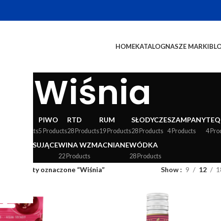
HOME
KATALOG
NASZE MARKI
BL
Wiśnia
WY
LIKIERY
PIWO
RTD
RUM
SŁODYCZE
SZAMPANY
TEQ
24 Products
5 Products
28 Products
19 Products
28 Products
4 Products
4 Pro
WINA MUSUJĄCE
WINA WZMACNIANE
WÓDKA
36 Products
22 Products
28 Products
og
/
Produkty oznaczone “Wiśnia”
Show
9
12
1