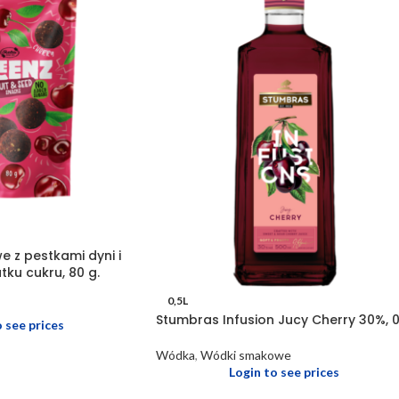
e z pestkami dyni i
tku cukru, 80 g.
0,5L
Stumbras Infusion Jucy Cherry 30%, 0
o see prices
Wódka
,
Wódki smakowe
Login to see prices