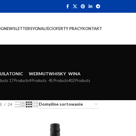
OG
NEWSLETTER
SYGNALIŚCI
OFERTY PRACY
KONTAKT
UILA
TONIC
WERMUT
WHISKY
WINA
ducts
17 Products
4 Products
45 Products
402 Products
8
24