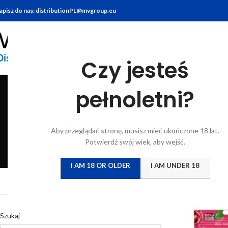
apisz do nas: distributionPL@mvgroup.eu
Czy jesteś
pełnoletni?
BITTERY
BRANDY
FOOD
GIN
KONIAK
KWAS CHLEBO
Aby przeglądać stronę, musisz mieć ukończone 18 lat.
6 Products
7 Products
10 Products
22 Products
7 Products
5 Products
Potwierdź swój wiek, aby wejść.
I AM 18 OR OLDER
I AM UNDER 18
Strona główna
/
Katal
Szukaj