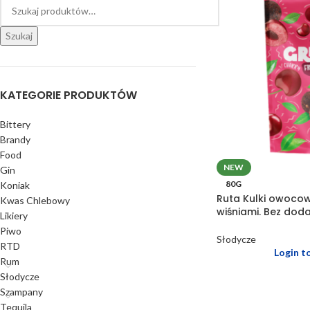
Szukaj
KATEGORIE PRODUKTÓW
Bittery
Brandy
Food
NEW
Gin
80G
Koniak
Ruta Kulki owocow
Kwas Chlebowy
wiśniami. Bez doda
Likiery
Piwo
Słodycze
RTD
Login t
Rum
Słodycze
Szampany
Tequila