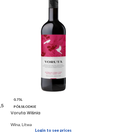
0.75L
,5
PÓŁSŁODKIE
Voruta Wiśnia
Wina
,
Litwa
Login to see prices