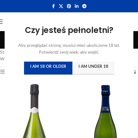
Czy jesteś pełnoletni?
Wina Musujące
Aby przeglądać stronę, musisz mieć ukończone 18 lat.
Categories
Strona główna
/
Katalog
Potwierdź swój wiek, aby wejść.
/
Produkty oznaczone “Wina Musujące”
Wyświetlanie wszystkich wyników: 2
I AM 18 OR OLDER
I AM UNDER 18
Show sidebar