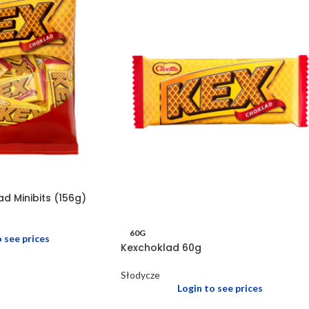
d Minibits (156g)
60G
o see prices
Kexchoklad 60g
Słodycze
Login to see prices