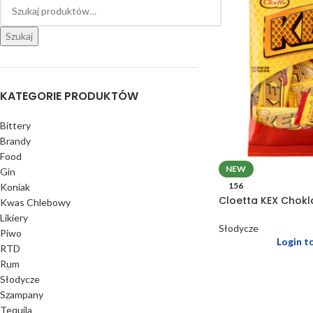
Szukaj
KATEGORIE PRODUKTÓW
Bittery
Brandy
Food
NEW
Gin
156
Koniak
Cloetta KEX Chokla
Kwas Chlebowy
Likiery
Słodycze
Piwo
Login t
RTD
Rum
Słodycze
Szampany
Tequila