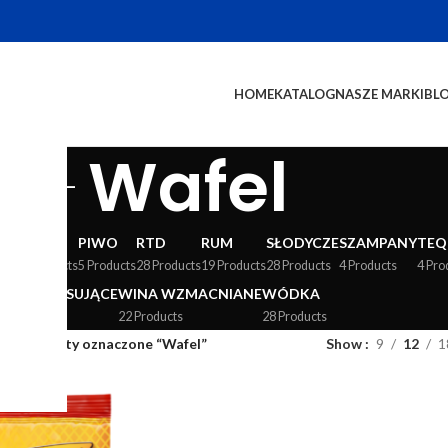
HOME
KATALOG
NASZE MARKI
BL
Wafel
WY
LIKIERY
PIWO
RTD
RUM
SŁODYCZE
SZAMPANY
TEQ
24 Products
5 Products
28 Products
19 Products
28 Products
4 Products
4 Pro
WINA MUSUJĄCE
WINA WZMACNIANE
WÓDKA
36 Products
22 Products
28 Products
og
/
Produkty oznaczone “Wafel”
Show
9
12
1