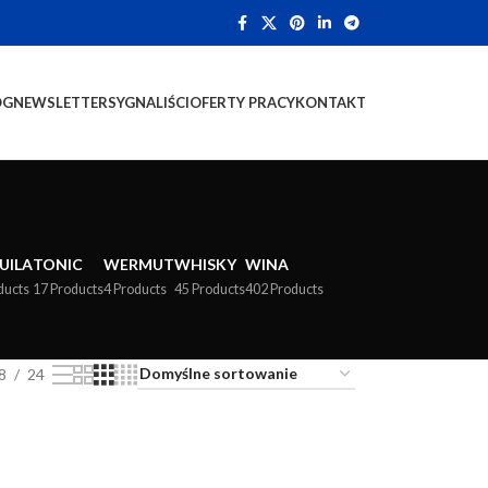
OG
NEWSLETTER
SYGNALIŚCI
OFERTY PRACY
KONTAKT
UILA
TONIC
WERMUT
WHISKY
WINA
ducts
17 Products
4 Products
45 Products
402 Products
8
24