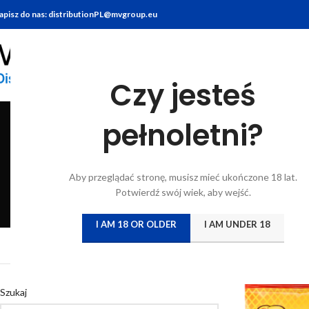
apisz do nas: distributionPL@mvgroup.eu
Czy jesteś
pełnoletni?
BITTERY
BRANDY
FOOD
GIN
KONIAK
KWAS CHLEBO
Aby przeglądać stronę, musisz mieć ukończone 18 lat.
6 Products
7 Products
10 Products
22 Products
7 Products
5 Products
Potwierdź swój wiek, aby wejść.
I AM 18 OR OLDER
I AM UNDER 18
Strona główna
/
Katal
Szukaj