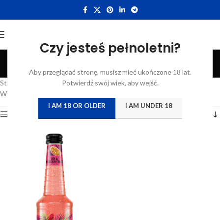
Czy jesteś pełnoletni?
Vodka
Aby przeglądać stronę, musisz mieć ukończone 18 lat.
Categories
Strona główna
/
Katalog
Potwierdź swój wiek, aby wejść.
/
Produkty oznaczone “Vodka”
Wyświetlanie jednego wyniku
I AM 18 OR OLDER
I AM UNDER 18
Show sidebar