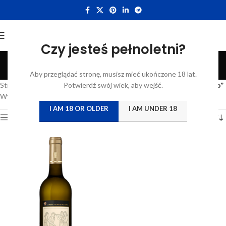
Czy jesteś pełnoletni?
Vinha Grande Branco
Aby przeglądać stronę, musisz mieć ukończone 18 lat.
Categories
Strona główna
/
Katalog
Potwierdź swój wiek, aby wejść.
/
Produkty oznaczone “Vinha Grande Branco”
Wyświetlanie jednego wyniku
I AM 18 OR OLDER
I AM UNDER 18
Show sidebar