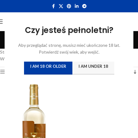
Czy jesteś pełnoletni?
Tiempo Contigo
Aby przeglądać stronę, musisz mieć ukończone 18 lat.
Categories
Strona główna
/
Katalog
Potwierdź swój wiek, aby wejść.
/
Produkty oznaczone “Tiempo Contigo”
Wyświetlanie jednego wyniku
I AM 18 OR OLDER
I AM UNDER 18
Show sidebar