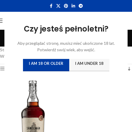
Czy jesteś pełnoletni?
Tawny 30 years old
Aby przeglądać stronę, musisz mieć ukończone 18 lat.
Categories
Strona główna
/
Katalog
Potwierdź swój wiek, aby wejść.
/
Produkty oznaczone “Tawny 30 years old”
Wyświetlanie jednego wyniku
I AM 18 OR OLDER
I AM UNDER 18
Show sidebar