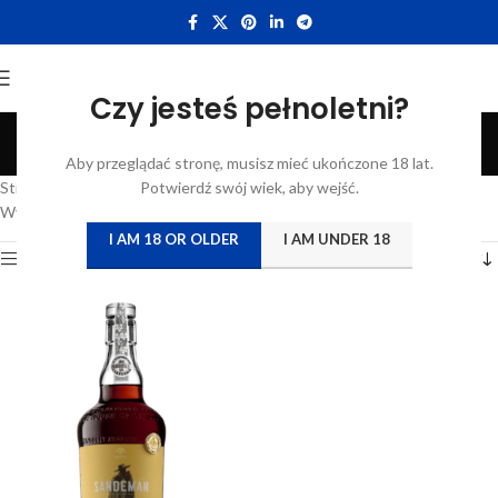
Czy jesteś pełnoletni?
Tawny 20 years old
Aby przeglądać stronę, musisz mieć ukończone 18 lat.
Categories
Strona główna
/
Katalog
Potwierdź swój wiek, aby wejść.
/
Produkty oznaczone “Tawny 20 years old”
Wyświetlanie jednego wyniku
I AM 18 OR OLDER
I AM UNDER 18
Show sidebar