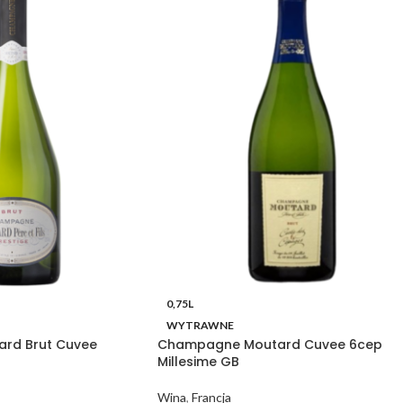
0,75L
WYTRAWNE
rd Brut Cuvee
Champagne Moutard Cuvee 6cep
Millesime GB
Wina
,
Francja