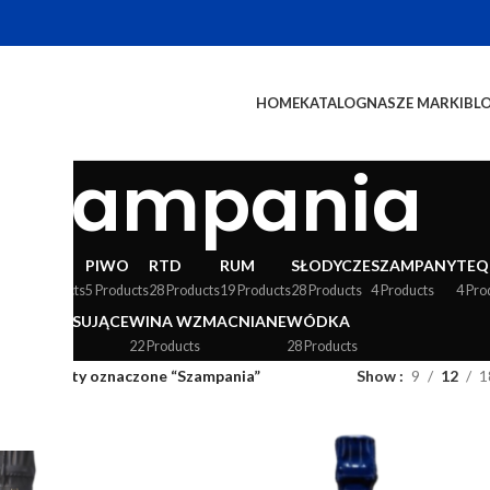
HOME
KATALOG
NASZE MARKI
BL
Szampania
WY
LIKIERY
PIWO
RTD
RUM
SŁODYCZE
SZAMPANY
TEQ
24 Products
5 Products
28 Products
19 Products
28 Products
4 Products
4 Pro
WINA MUSUJĄCE
WINA WZMACNIANE
WÓDKA
36 Products
22 Products
28 Products
og
/
Produkty oznaczone “Szampania”
Show
9
12
1