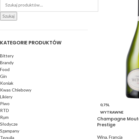
Szukaj
KATEGORIE PRODUKTÓW
Bittery
Brandy
Food
Gin
Koniak
Kwas Chlebowy
Likiery
Piwo
0,75L
RTD
WYTRAWNE
Rum
Champagne Mouta
Słodycze
Prestige
Szampany
Wina
,
Francja
Tequila