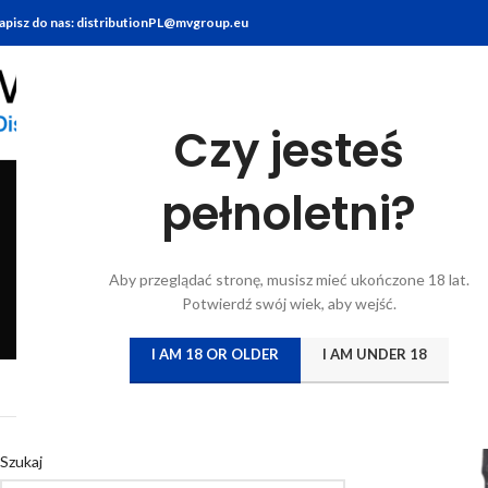
apisz do nas: distributionPL@mvgroup.eu
Czy jesteś
pełnoletni?
BITTERY
BRANDY
FOOD
GIN
KONIAK
KWAS CHLEBO
Aby przeglądać stronę, musisz mieć ukończone 18 lat.
6 Products
7 Products
10 Products
22 Products
7 Products
5 Products
Potwierdź swój wiek, aby wejść.
I AM 18 OR OLDER
I AM UNDER 18
Strona główna
/
Katal
Szukaj