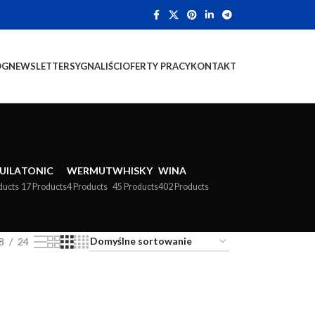
OG
NEWSLETTER
SYGNALIŚCI
OFERTY PRACY
KONTAKT
UILA
TONIC
WERMUT
WHISKY
WINA
ducts
17 Products
4 Products
45 Products
402 Products
8
24