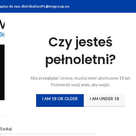
apisz do nas: distributionPL@mvgroup.eu
Czy jesteś
pełnoletni?
BITTERY
BRANDY
FOOD
GIN
KONIAK
KWAS CHLEBO
Aby przeglądać stronę, musisz mieć ukończone 18 lat.
6 Products
7 Products
10 Products
22 Products
7 Products
5 Products
Potwierdź swój wiek, aby wejść.
I AM 18 OR OLDER
I AM UNDER 18
Strona główna
/
Katal
Szukaj