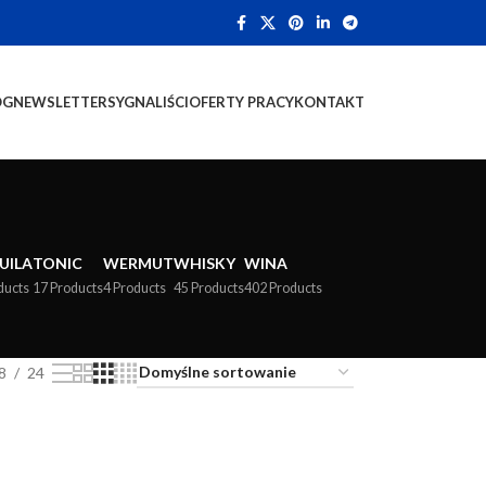
OG
NEWSLETTER
SYGNALIŚCI
OFERTY PRACY
KONTAKT
UILA
TONIC
WERMUT
WHISKY
WINA
ducts
17 Products
4 Products
45 Products
402 Products
8
24