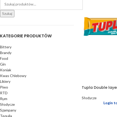
Szukaj
KATEGORIE PRODUKTÓW
Bittery
Brandy
Food
Gin
Koniak
Kwas Chlebowy
Likiery
Piwo
Tupla Double laye
RTD
Słodycze
Rum
Login t
Słodycze
Szampany
Tequila