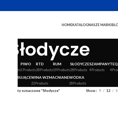
HOME
KATALOG
NASZE MARKI
BL
Słodycze
WY
LIKIERY
PIWO
RTD
RUM
SŁODYCZE
SZAMPANY
TEQ
24 Products
5 Products
28 Products
19 Products
28 Products
4 Products
4 Pro
WINA MUSUJĄCE
WINA WZMACNIANE
WÓDKA
36 Products
22 Products
28 Products
og
/
Produkty oznaczone “Słodycze”
Show
9
12
1