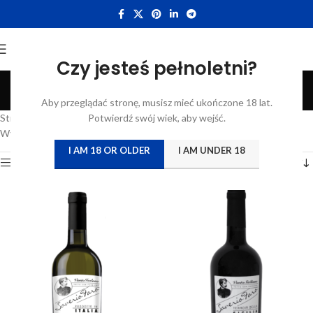
Czy jesteś pełnoletni?
Saverio
Aby przeglądać stronę, musisz mieć ukończone 18 lat.
Categories
Strona główna
/
Katalog
Potwierdź swój wiek, aby wejść.
/
Produkty oznaczone “Saverio”
Wyświetlanie wszystkich wyników: 3
I AM 18 OR OLDER
I AM UNDER 18
Show sidebar