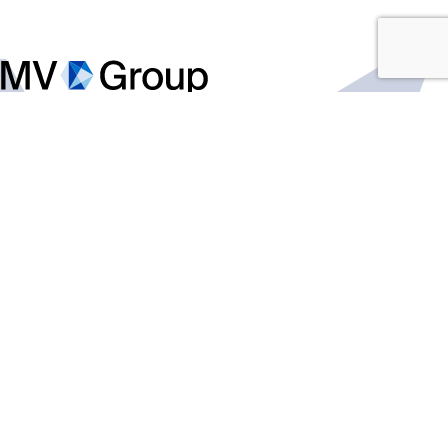
Zapoznaj się
Polityka Prywatności
MV Group Distribution PL Sp. z o.o.
ul. Annopol 22
03-236 Warszawa