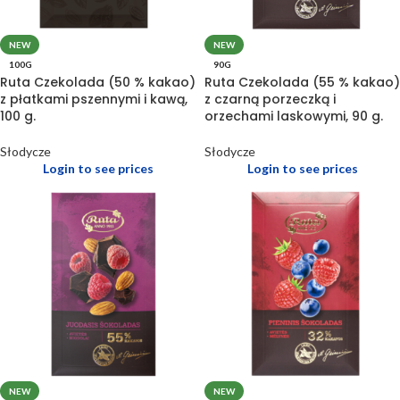
NEW
NEW
100G
90G
Ruta Czekolada (50 % kakao)
Ruta Czekolada (55 % kakao)
z płatkami pszennymi i kawą,
z czarną porzeczką i
100 g.
orzechami laskowymi, 90 g.
Słodycze
Słodycze
Login to see prices
Login to see prices
NEW
NEW