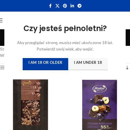
Czy jesteś pełnoletni?
Ruta
Aby przeglądać stronę, musisz mieć ukończone 18 lat.
Categories
Strona główna
/
Katalog
Potwierdź swój wiek, aby wejść.
/
Produkty oznaczone “Ruta”
Wyświetlanie 1–12 z 14 wyników
I AM 18 OR OLDER
I AM UNDER 18
Show sidebar