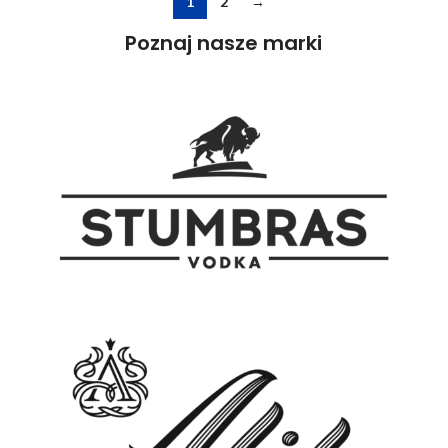
1
2
→
Poznaj nasze marki