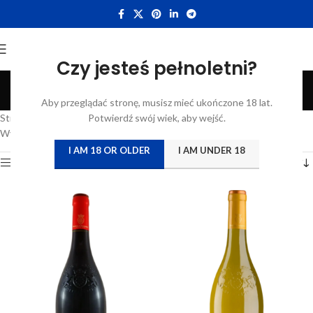
Czy jesteś pełnoletni?
Półwytrawne
Aby przeglądać stronę, musisz mieć ukończone 18 lat.
Categories
Strona główna
/
Katalog
Potwierdź swój wiek, aby wejść.
/
Produkty oznaczone “Półwytrawne”
Wyświetlanie 1–12 z 18 wyników
I AM 18 OR OLDER
I AM UNDER 18
Show sidebar