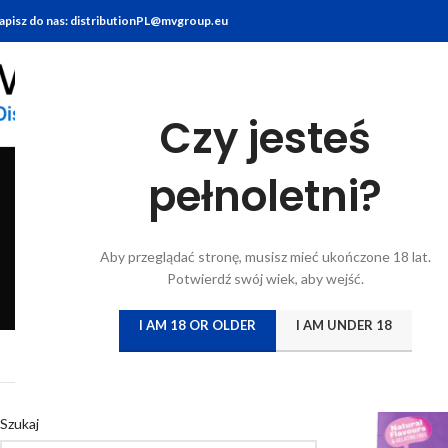
apisz do nas: distributionPL@mvgroup.eu
Czy jesteś
pełnoletni?
BITTERY
BRANDY
FOOD
GIN
KONIAK
KWAS CHLEBO
Aby przeglądać stronę, musisz mieć ukończone 18 lat.
6 Products
7 Products
10 Products
22 Products
7 Products
5 Products
Potwierdź swój wiek, aby wejść.
I AM 18 OR OLDER
I AM UNDER 18
Strona główna
/
Katal
Szukaj