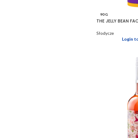
90 G
THE JELLY BEAN FA
Słodycze
Login t