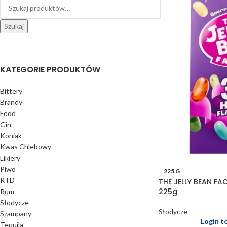
Szukaj
KATEGORIE PRODUKTÓW
Bittery
Brandy
Food
Gin
Koniak
Kwas Chlebowy
Likiery
Piwo
225 G
RTD
THE JELLY BEAN FA
225g
Rum
Słodycze
Słodycze
Szampany
Login t
Tequila