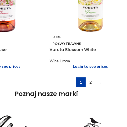
0.75L
PÓŁWYTRAWNE
ose
Voruta Blossom White
Wina
,
Litwa
o see prices
Login to see prices
1
2
→
Poznaj nasze marki