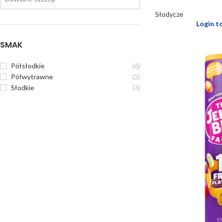
Słodycze
Login t
SMAK
Półsłodkie
(6)
Półwytrawne
(2)
Słodkie
(3)