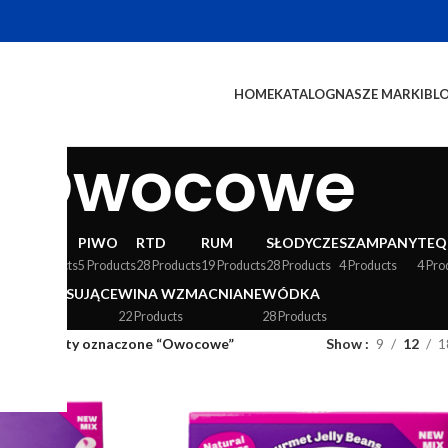
HOME
KATALOG
NASZE MARKI
BL
Owocowe
WY
LIKIERY
PIWO
RTD
RUM
SŁODYCZE
SZAMPANY
TEQ
24 Products
5 Products
28 Products
19 Products
28 Products
4 Products
4 Pro
WINA MUSUJĄCE
WINA WZMACNIANE
WÓDKA
36 Products
22 Products
28 Products
og
/
Produkty oznaczone “Owocowe”
Show
9
12
1