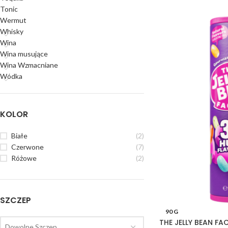
Tonic
Wermut
Whisky
Wina
Wina musujące
Wina Wzmacniane
Wódka
KOLOR
Białe
(2)
Czerwone
(7)
Różowe
(2)
SZCZEP
90 G
THE JELLY BEAN FA
Dowolne Szczep