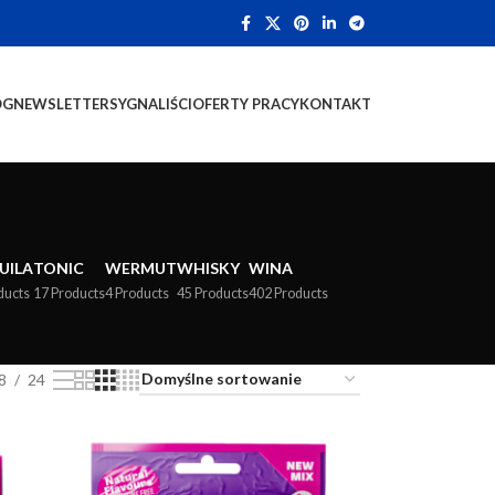
OG
NEWSLETTER
SYGNALIŚCI
OFERTY PRACY
KONTAKT
UILA
TONIC
WERMUT
WHISKY
WINA
ducts
17 Products
4 Products
45 Products
402 Products
8
24