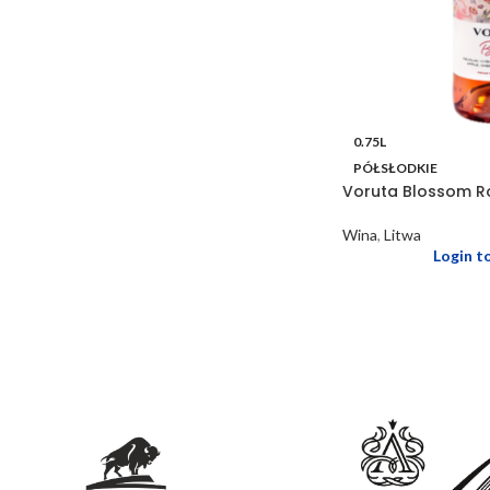
0.75L
PÓŁSŁODKIE
Voruta Blossom R
Wina
,
Litwa
Login t