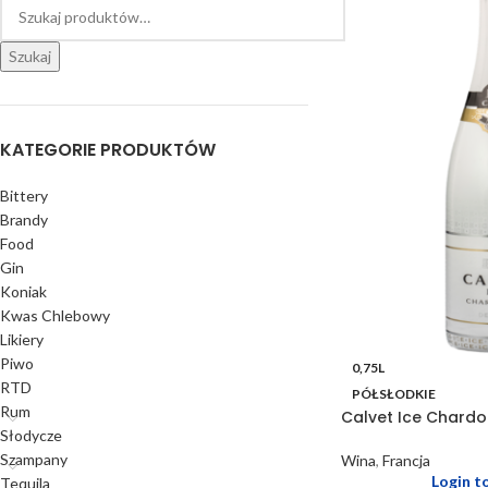
Szukaj
KATEGORIE PRODUKTÓW
Bittery
Brandy
Food
Gin
Koniak
Kwas Chlebowy
Likiery
Piwo
0,75L
RTD
PÓŁSŁODKIE
Rum
Calvet Ice Chardo
Słodycze
Szampany
Wina
,
Francja
Login t
Tequila