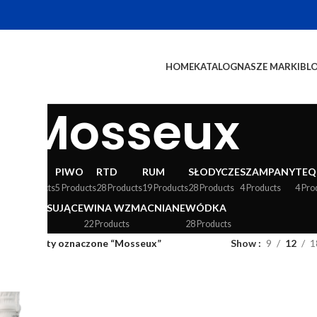
HOME
KATALOG
NASZE MARKI
BL
Mosseux
WY
LIKIERY
PIWO
RTD
RUM
SŁODYCZE
SZAMPANY
TEQ
24 Products
5 Products
28 Products
19 Products
28 Products
4 Products
4 Pro
WINA MUSUJĄCE
WINA WZMACNIANE
WÓDKA
36 Products
22 Products
28 Products
og
/
Produkty oznaczone “Mosseux”
Show
9
12
1