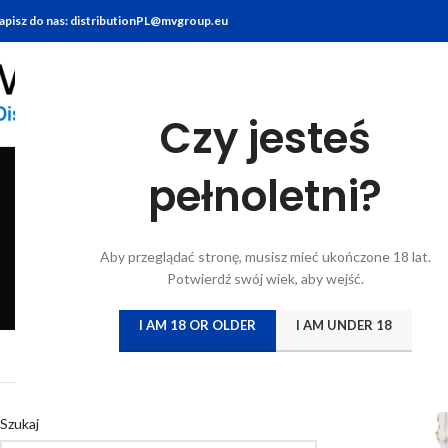
apisz do nas: distributionPL@mvgroup.eu
Czy jesteś
pełnoletni?
BITTERY
BRANDY
FOOD
GIN
KONIAK
KWAS CHLEBO
Aby przeglądać stronę, musisz mieć ukończone 18 lat.
6 Products
7 Products
10 Products
22 Products
7 Products
5 Products
Potwierdź swój wiek, aby wejść.
I AM 18 OR OLDER
I AM UNDER 18
Strona główna
/
Katal
Szukaj