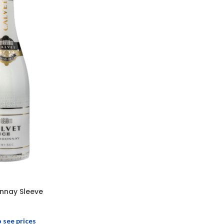
nnay Sleeve
o see prices