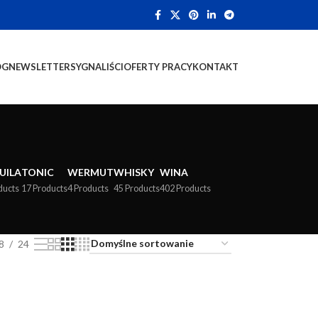
OG
NEWSLETTER
SYGNALIŚCI
OFERTY PRACY
KONTAKT
UILA
TONIC
WERMUT
WHISKY
WINA
ducts
17 Products
4 Products
45 Products
402 Products
8
24