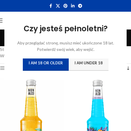
Czy jesteś pełnoletni?
Mocktail
Aby przeglądać stronę, musisz mieć ukończone 18 lat.
Categories
Strona główna
/
Katalog
Potwierdź swój wiek, aby wejść.
/
Produkty oznaczone “Mocktail”
Wyświetlanie wszystkich wyników: 4
I AM 18 OR OLDER
I AM UNDER 18
Show sidebar