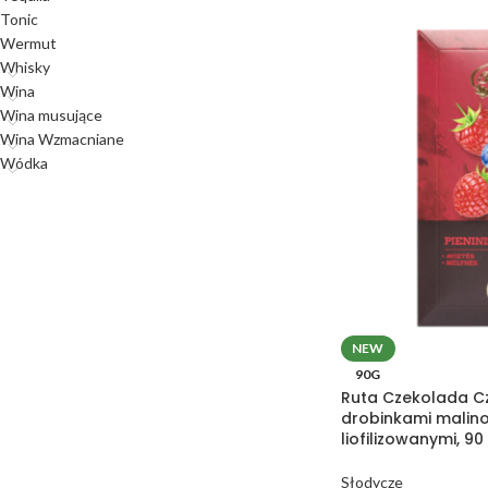
Tonic
Wermut
Whisky
Wina
Wina musujące
Wina Wzmacniane
Wódka
NEW
90G
Ruta Czekolada C
drobinkami malin
liofilizowanymi, 90 
Słodycze