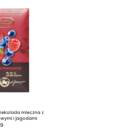
zekolada mleczna z
owymi i jagodami
g.