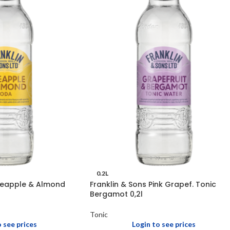
0.2L
ineapple & Almond
Franklin & Sons Pink Grapef. Tonic
Bergamot 0,2l
Tonic
o see prices
Login to see prices