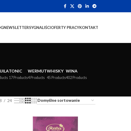
OG
NEWSLETTER
SYGNALIŚCI
OFERTY PRACY
KONTAKT
UILA
TONIC
WERMUT
WHISKY
WINA
ducts
17 Products
4 Products
45 Products
402 Products
8
24