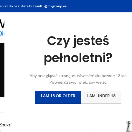
apisz do nas: distributionPL@mvgroup.eu
Czy jesteś
pełnoletni?
BITTERY
BRANDY
FOOD
GIN
KONIAK
KWAS CHLEBO
Aby przeglądać stronę, musisz mieć ukończone 18 lat.
6 Products
7 Products
10 Products
22 Products
7 Products
5 Products
Potwierdź swój wiek, aby wejść.
I AM 18 OR OLDER
I AM UNDER 18
Strona główna
/
Katal
Szukaj