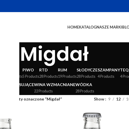
HOME
KATALOG
NASZE MARKI
BL
Migdał
WY
LIKIERY
PIWO
RTD
RUM
SŁODYCZE
SZAMPANY
TEQ
24 Products
5 Products
28 Products
19 Products
28 Products
4 Products
4 Pro
WINA MUSUJĄCE
WINA WZMACNIANE
WÓDKA
36 Products
22 Products
28 Products
og
/
Produkty oznaczone “Migdał”
Show
9
12
1