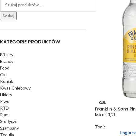
Szukaj
KATEGORIE PRODUKTÓW
Bittery
Brandy
Food
Gin
Koniak
Kwas Chlebowy
Likiery
Piwo
0.2L
RTD
Franklin & Sons P
Mixer 0,2l
Rum
Słodycze
Tonic
Szampany
Login t
Tequila