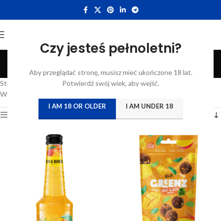
Czy jesteś pełnoletni?
Mango
Aby przeglądać stronę, musisz mieć ukończone 18 lat.
Categories
Strona główna
/
Katalog
Potwierdź swój wiek, aby wejść.
/
Produkty oznaczone “Mango”
Wyświetlanie wszystkich wyników: 2
I AM 18 OR OLDER
I AM UNDER 18
Show sidebar