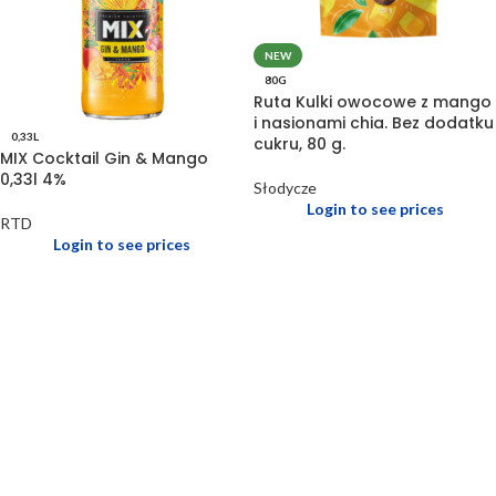
NEW
80G
Ruta Kulki owocowe z mango
i nasionami chia. Bez dodatku
0,33L
cukru, 80 g.
MIX Cocktail Gin & Mango
0,33l 4%
Słodycze
Login to see prices
RTD
Login to see prices