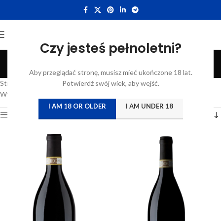
Czy jesteś pełnoletni?
Le Opere
Aby przeglądać stronę, musisz mieć ukończone 18 lat.
Categories
Strona główna
/
Katalog
Potwierdź swój wiek, aby wejść.
/
Produkty oznaczone “Le Opere”
Wyświetlanie wszystkich wyników: 2
I AM 18 OR OLDER
I AM UNDER 18
Show sidebar