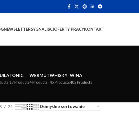
OG
NEWSLETTER
SYGNALIŚCI
OFERTY PRACY
KONTAKT
UILA
TONIC
WERMUT
WHISKY
WINA
ducts
17 Products
4 Products
45 Products
402 Products
8
24