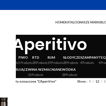
HOME
KATALOG
NASZE MARKI
BL
L'Aperitivo
WY
LIKIERY
PIWO
RTD
RUM
SŁODYCZE
SZAMPANY
TEQ
24 Products
5 Products
28 Products
19 Products
28 Products
4 Products
4 Pro
WINA MUSUJĄCE
WINA WZMACNIANE
WÓDKA
36 Products
22 Products
28 Products
og
/
Produkty oznaczone “L'Aperitivo”
Show
9
12
1