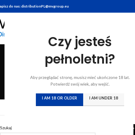
apisz do nas: distributionPL@mvgroup.eu
Czy jesteś
pełnoletni?
BITTERY
BRANDY
FOOD
GIN
KONIAK
KWAS CHLEBO
Aby przeglądać stronę, musisz mieć ukończone 18 lat.
6 Products
7 Products
10 Products
22 Products
7 Products
5 Products
Potwierdź swój wiek, aby wejść.
I AM 18 OR OLDER
I AM UNDER 18
Strona główna
/
Katal
Szukaj