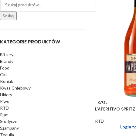
Szukaj
KATEGORIE PRODUKTÓW
Bittery
Brandy
Food
Gin
Koniak
Kwas Chlebowy
Likiery
Piwo
0.75L
RTD
L’APERITIVO SPRITZ
Rum
RTD
Słodycze
Login t
Szampany
Tequila