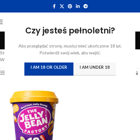
Czy jesteś pełnoletni?
Kubek
Aby przeglądać stronę, musisz mieć ukończone 18 lat.
Categories
Strona główna
/
Katalog
Potwierdź swój wiek, aby wejść.
/
Produkty oznaczone “Kubek”
Wyświetlanie jednego wyniku
I AM 18 OR OLDER
I AM UNDER 18
Show sidebar