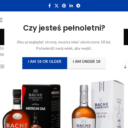
Czy jesteś pełnoletni?
Koniak
Aby przeglądać stronę, musisz mieć ukończone 18 lat.
Categories
Strona główna
/
Katalog
Potwierdź swój wiek, aby wejść.
/
Produkty oznaczone “Koniak”
Wyświetlanie wszystkich wyników: 7
I AM 18 OR OLDER
I AM UNDER 18
Show sidebar