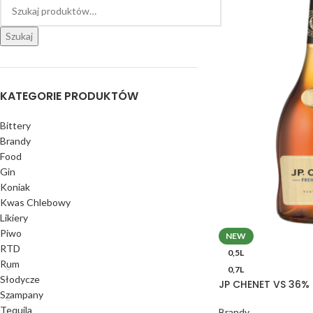
Szukaj
KATEGORIE PRODUKTÓW
Bittery
Brandy
Food
Gin
Koniak
Kwas Chlebowy
Likiery
Piwo
NEW
RTD
0,5L
Rum
0,7L
Słodycze
JP CHENET VS 36% 
Szampany
Tequila
Brandy