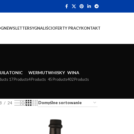
OG
NEWSLETTER
SYGNALIŚCI
OFERTY PRACY
KONTAKT
UILA
TONIC
WERMUT
WHISKY
WINA
ducts
17 Products
4 Products
45 Products
402 Products
8
24