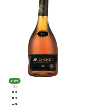
NEW
0,2
0,5L
0,7L
1,5L