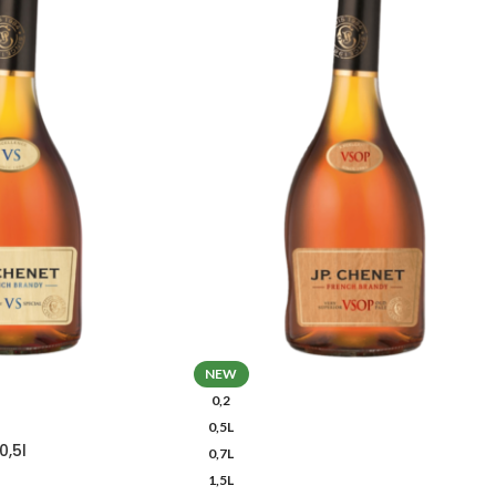
NEW
0,2
0,5L
0,5l
0,7L
1,5L