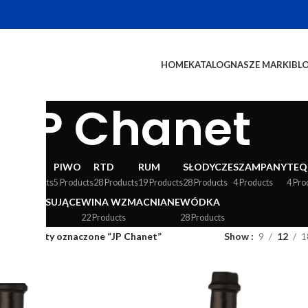
HOME
KATALOG
NASZE MARKI
BL
JP Chanet
WY
LIKIERY
PIWO
RTD
RUM
SŁODYCZE
SZAMPANY
TEQ
24 Products
5 Products
28 Products
19 Products
28 Products
4 Products
4 Pro
WINA MUSUJĄCE
WINA WZMACNIANE
WÓDKA
36 Products
22 Products
28 Products
og
/
Produkty oznaczone “JP Chanet”
Show
9
12
1