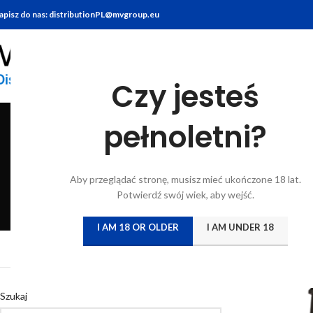
apisz do nas: distributionPL@mvgroup.eu
Czy jesteś
pełnoletni?
BITTERY
BRANDY
FOOD
GIN
KONIAK
KWAS CHLEBO
Aby przeglądać stronę, musisz mieć ukończone 18 lat.
6 Products
7 Products
10 Products
22 Products
7 Products
5 Products
Potwierdź swój wiek, aby wejść.
I AM 18 OR OLDER
I AM UNDER 18
Strona główna
/
Katal
Szukaj