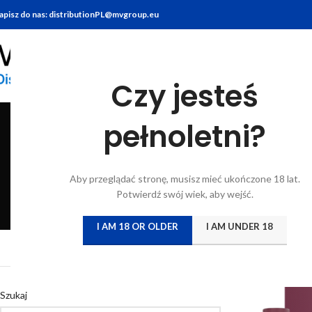
apisz do nas: distributionPL@mvgroup.eu
Czy jesteś
pełnoletni?
BITTERY
BRANDY
FOOD
GIN
KONIAK
KWAS CHLEBO
Aby przeglądać stronę, musisz mieć ukończone 18 lat.
6 Products
7 Products
10 Products
22 Products
7 Products
5 Products
Potwierdź swój wiek, aby wejść.
I AM 18 OR OLDER
I AM UNDER 18
Strona główna
/
Katal
Szukaj