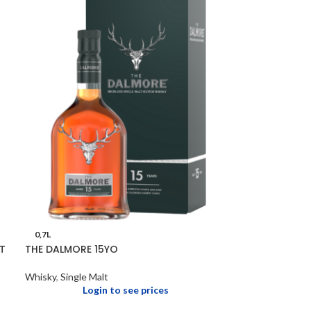
0,7L
T
THE DALMORE 15YO
Whisky
,
Single Malt
Login to see prices