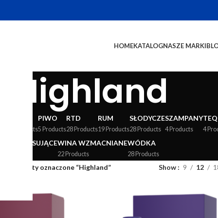
HOME
KATALOG
NASZE MARKI
BL
Highland
WY
LIKIERY
PIWO
RTD
RUM
SŁODYCZE
SZAMPANY
TEQ
24 Products
5 Products
28 Products
19 Products
28 Products
4 Products
4 Pro
WINA MUSUJĄCE
WINA WZMACNIANE
WÓDKA
36 Products
22 Products
28 Products
og
/
Produkty oznaczone “Highland”
Show
9
12
1