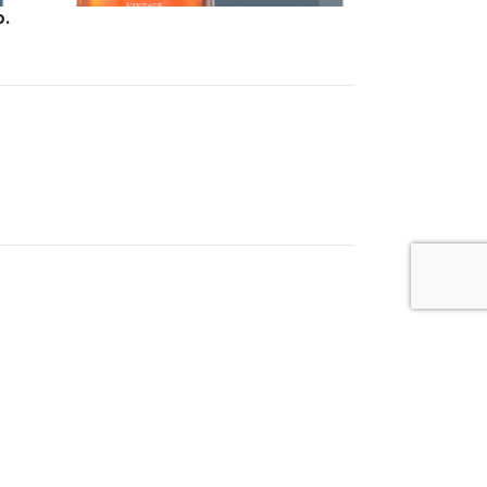
o.
0,7L
The DALMORE Vintage 2008
Whisky
,
Single Malt
Login to see prices