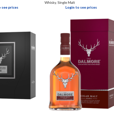
Whisky
,
Single Malt
o see prices
Login to see prices