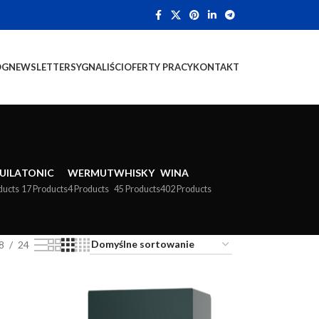
OG
NEWSLETTER
SYGNALIŚCI
OFERTY PRACY
KONTAKT
UILA
TONIC
WERMUT
WHISKY
WINA
ducts
17 Products
4 Products
45 Products
402 Products
8
24