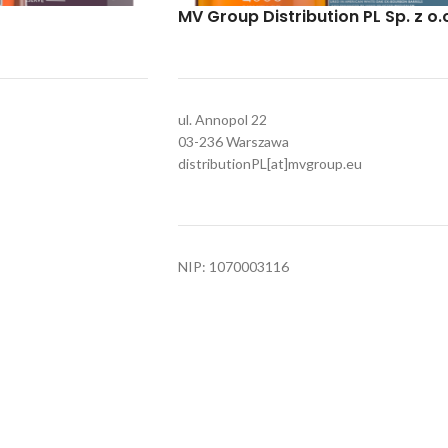
MV Group Distribution PL Sp. z o.
0,7L
T WOOD RESERVE
The DALMORE Vintage 2006
ul. Annopol 22
Whisky
,
Single Malt
03-236 Warszawa
o see prices
Login to see prices
distributionPL[at]mvgroup.eu
1
2
→
Poznaj nasze marki
NIP: 1070003116