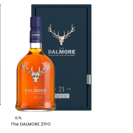
0,7L
The DALMORE 21YO