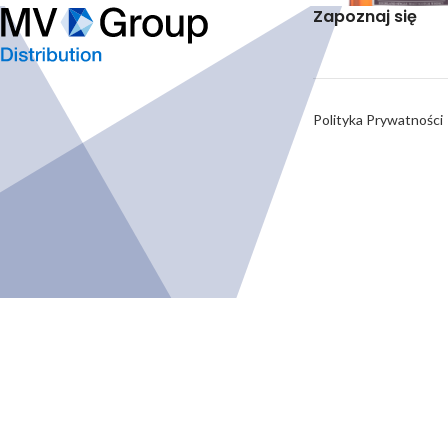
Zapoznaj się
0,7L
The DALMORE POR
Polityka Prywatności
Whisky
,
Single Malt
Login t