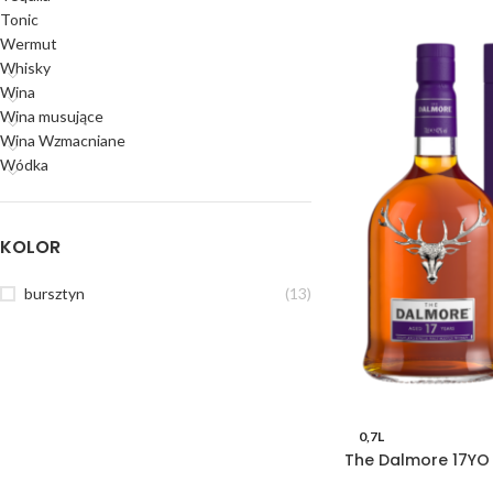
Tonic
Wermut
Whisky
Wina
Wina musujące
Wina Wzmacniane
Wódka
KOLOR
bursztyn
(13)
0,7L
The Dalmore 17YO