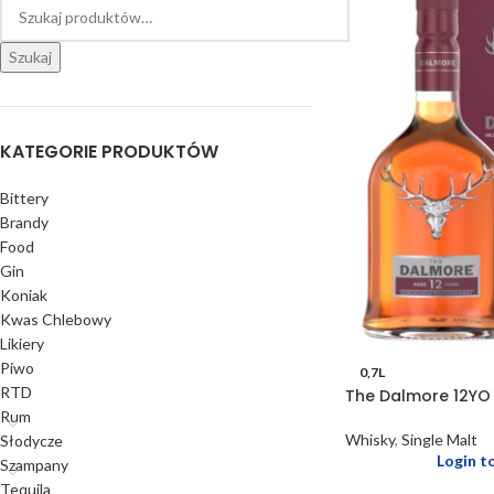
Szukaj
KATEGORIE PRODUKTÓW
Bittery
Brandy
Food
Gin
Koniak
Kwas Chlebowy
Likiery
Piwo
0,7L
RTD
The Dalmore 12YO
Rum
Whisky
,
Single Malt
Słodycze
Login t
Szampany
Tequila