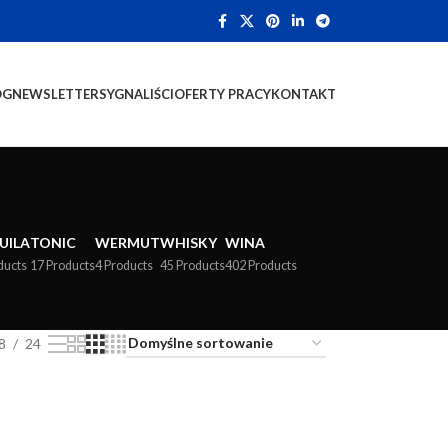
OG
NEWSLETTER
SYGNALIŚCI
OFERTY PRACY
KONTAKT
UILA
TONIC
WERMUT
WHISKY
WINA
ducts
17 Products
4 Products
45 Products
402 Products
8
24