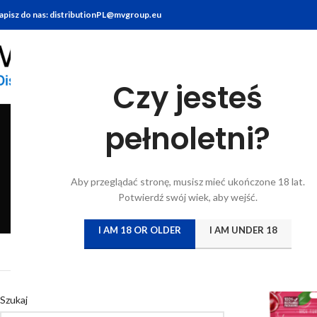
apisz do nas: distributionPL@mvgroup.eu
Czy jesteś
pełnoletni?
BITTERY
BRANDY
FOOD
GIN
KONIAK
KWAS CHLEBO
Aby przeglądać stronę, musisz mieć ukończone 18 lat.
6 Products
7 Products
10 Products
22 Products
7 Products
5 Products
Potwierdź swój wiek, aby wejść.
I AM 18 OR OLDER
I AM UNDER 18
Strona główna
/
Katal
Szukaj