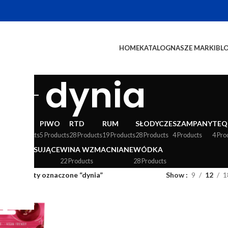
HOME
KATALOG
NASZE MARKI
BL
dynia
WY
LIKIERY
PIWO
RTD
RUM
SŁODYCZE
SZAMPANY
TEQ
24 Products
5 Products
28 Products
19 Products
28 Products
4 Products
4 Pro
WINA MUSUJĄCE
WINA WZMACNIANE
WÓDKA
36 Products
22 Products
28 Products
og
/
Produkty oznaczone “dynia”
Show
9
12
1