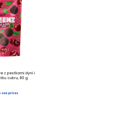
e z pestkami dyni i
tku cukru, 80 g.
o see prices