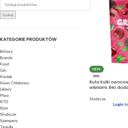
Szukaj
KATEGORIE PRODUKTÓW
Bittery
Brandy
Food
NEW
Gin
80G
Koniak
Ruta Kulki owocow
Kwas Chlebowy
wiśniami. Bez doda
Likiery
Piwo
Słodycze
RTD
Login t
Rum
Słodycze
Szampany
Tequila