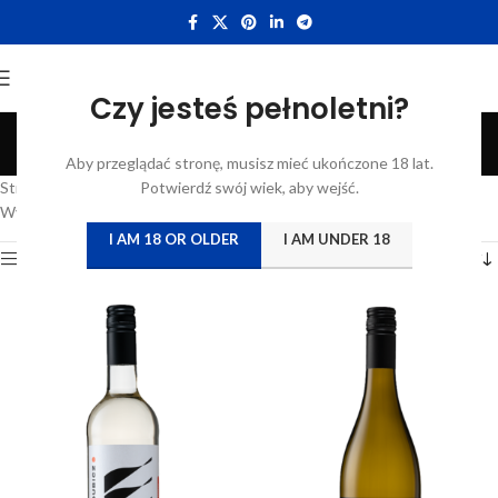
Czy jesteś pełnoletni?
Dubicz
Aby przeglądać stronę, musisz mieć ukończone 18 lat.
Categories
Strona główna
/
Katalog
Potwierdź swój wiek, aby wejść.
/
Produkty oznaczone “Dubicz”
Wyświetlanie wszystkich wyników: 4
I AM 18 OR OLDER
I AM UNDER 18
Show sidebar