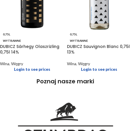
0,75L
0,75L
WYTRAWNE
WYTRAWNE
DUBICZ Sárhegy Olaszrizling
DUBICZ Sauvignon Blanc 0,75l
0,75l 14%
13%
Wina
,
Węgry
Wina
,
Węgry
Login to see prices
Login to see prices
Poznaj nasze marki