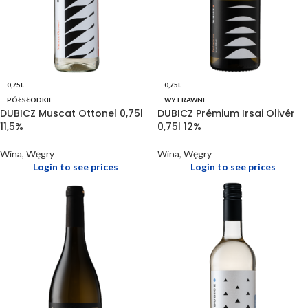
0,75L
0,75L
PÓŁSŁODKIE
WYTRAWNE
DUBICZ Muscat Ottonel 0,75l
DUBICZ Prémium Irsai Olivér
11,5%
0,75l 12%
Wina
,
Węgry
Wina
,
Węgry
Login to see prices
Login to see prices