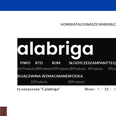
HOME
KATALOG
NASZE MARKI
BL
Calabriga
WY
LIKIERY
PIWO
RTD
RUM
SŁODYCZE
SZAMPANY
TEQ
24 Products
5 Products
28 Products
19 Products
28 Products
4 Products
4 Pro
WINA MUSUJĄCE
WINA WZMACNIANE
WÓDKA
36 Products
22 Products
28 Products
og
/
Produkty oznaczone “Calabriga”
Show
9
12
1