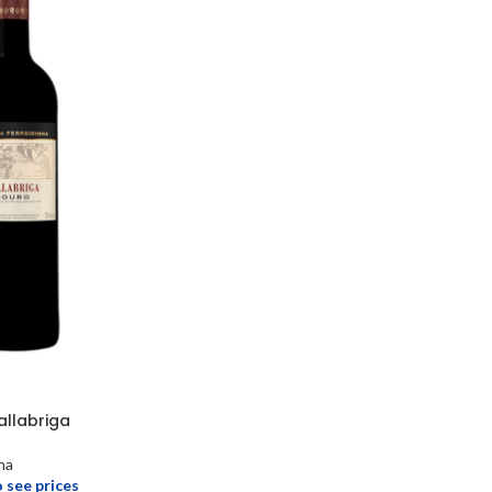
allabriga
na
o see prices