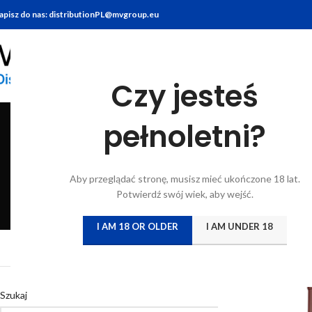
apisz do nas: distributionPL@mvgroup.eu
Czy jesteś
pełnoletni?
BITTERY
BRANDY
FOOD
GIN
KONIAK
KWAS CHLEBO
Aby przeglądać stronę, musisz mieć ukończone 18 lat.
6 Products
7 Products
10 Products
22 Products
7 Products
5 Products
Potwierdź swój wiek, aby wejść.
I AM 18 OR OLDER
I AM UNDER 18
Strona główna
/
Katal
Szukaj