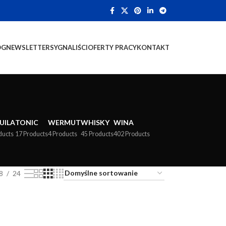
OG
NEWSLETTER
SYGNALIŚCI
OFERTY PRACY
KONTAKT
UILA
TONIC
WERMUT
WHISKY
WINA
ducts
17 Products
4 Products
45 Products
402 Products
8
24