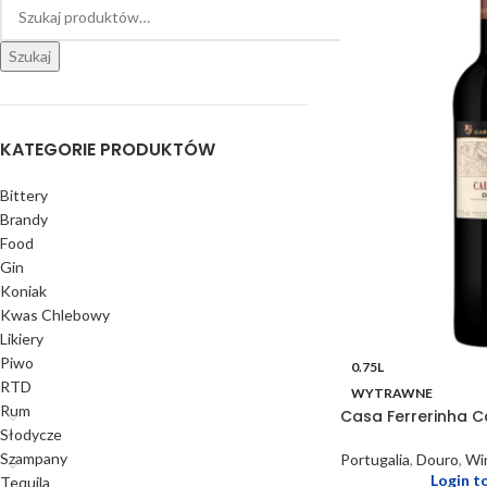
Szukaj
KATEGORIE PRODUKTÓW
Bittery
Brandy
Food
Gin
Koniak
Kwas Chlebowy
Likiery
Piwo
0.75L
RTD
WYTRAWNE
Rum
Casa Ferrerinha C
Słodycze
Szampany
Portugalia
,
Douro
,
Wi
Login t
Tequila