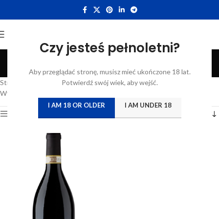
Czy jesteś pełnoletni?
Barbera
Aby przeglądać stronę, musisz mieć ukończone 18 lat.
Categories
Strona główna
/
Katalog
Potwierdź swój wiek, aby wejść.
/
Produkty oznaczone “Barbera”
Wyświetlanie jednego wyniku
I AM 18 OR OLDER
I AM UNDER 18
Show sidebar