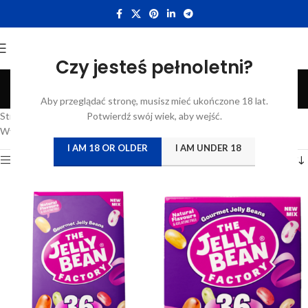
Czy jesteś pełnoletni?
36 mix
Aby przeglądać stronę, musisz mieć ukończone 18 lat.
Categories
Strona główna
/
Katalog
Potwierdź swój wiek, aby wejść.
/
Produkty oznaczone “36 mix”
Wyświetlanie wszystkich wyników: 3
I AM 18 OR OLDER
I AM UNDER 18
Show sidebar