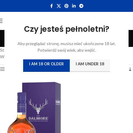
Czy jesteś pełnoletni?
12YO
Aby przeglądać stronę, musisz mieć ukończone 18 lat.
Categories
Strona główna
/
Katalog
Potwierdź swój wiek, aby wejść.
/
Produkty oznaczone “12YO”
Wyświetlanie jednego wyniku
I AM 18 OR OLDER
I AM UNDER 18
Show sidebar